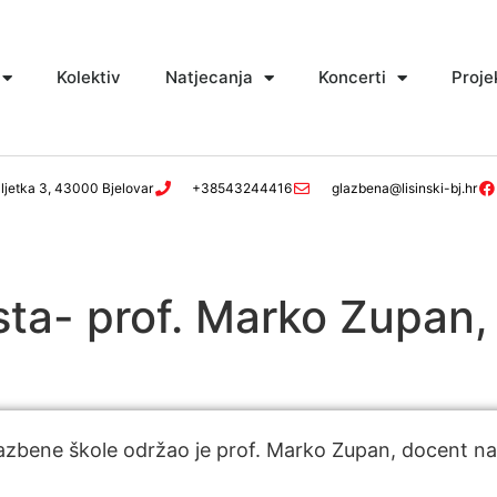
Kolektiv
Natjecanja
Koncerti
Proje
ljetka 3, 43000 Bjelovar
+38543244416
glazbena@lisinski-bj.hr
sta- prof. Marko Zupan,
lazbene škole održao je prof. Marko Zupan, docent na 