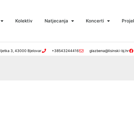
Kolektiv
Natjecanja
Koncerti
Proje
ljetka 3, 43000 Bjelovar
+38543244416
glazbena@lisinski-bj.hr