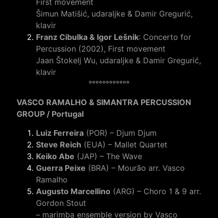
First movement
Šimun Matišić, udaraljke & Damir Gregurić,
klavir
Franz Cibulka & Igor Lešnik
: Concerto for
Percussion (2002), First movement
Jaan Štokelj Wu, udaraljke & Damir Gregurić,
klavir
°°°°°°°°°°°°
VASCO RAMALHO & SIMANTRA PERCUSSION
GROUP / Portugal
Luiz Ferreira
(POR) – Djum Djum
Steve Reich
(EUA) – Mallet Quartet
Keiko Abe
(JAP) – The Wave
Guerra Peixe
(BRA) – Mourão arr. Vasco
Ramalho
Augusto Marcellino
(ARG) – Choro 1 & 9 arr.
Gordon Stout
– marimba ensemble version by Vasco