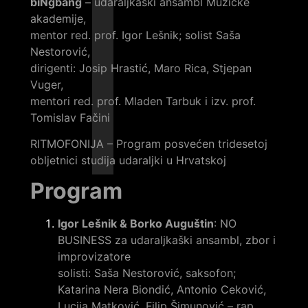
biNgbang
– udaraljkaški ansambl Muzičke
akademije,
mentor red. prof. Igor Lešnik; solist Saša
Nestorović,
dirigenti: Josip Hrastić, Maro Rica, Stjepan
Vuger,
mentori red. prof. Mladen Tarbuk i izv. prof.
Tomislav Fačini
RITMOFONIJA – Program posvećen tridesetoj
obljetnici studija udaraljki u Hrvatskoj
Program
Igor Lešnik & Borko Auguštin
: NO
BUSINESS za udaraljkaški ansambl, zbor i
improvizatore
solisti: Saša Nestorović, saksofon;
Katarina Nera Biondić, Antonio Ceković,
Lucija Matković, Filip Šimunović – rap