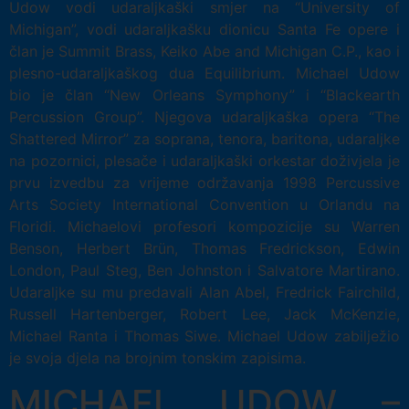
Udow vodi udaraljkaški smjer na “University of
Michigan”, vodi udaraljkašku dionicu Santa Fe opere i
član je Summit Brass, Keiko Abe and Michigan C.P., kao i
plesno-udaraljkaškog dua Equilibrium. Michael Udow
bio je član “New Orleans Symphony” i “Blackearth
Percussion Group”. Njegova udaraljkaška opera “The
Shattered Mirror” za soprana, tenora, baritona, udaraljke
na pozornici, plesače i udaraljkaški orkestar doživjela je
prvu izvedbu za vrijeme održavanja 1998 Percussive
Arts Society International Convention u Orlandu na
Floridi. Michaelovi profesori kompozicije su Warren
Benson, Herbert Brün, Thomas Fredrickson, Edwin
London, Paul Steg, Ben Johnston i Salvatore Martirano.
Udaraljke su mu predavali Alan Abel, Fredrick Fairchild,
Russell Hartenberger, Robert Lee, Jack McKenzie,
Michael Ranta i Thomas Siwe. Michael Udow zabilježio
je svoja djela na brojnim tonskim zapisima.
MICHAEL UDOW –