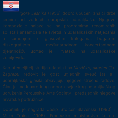
Igora Lešnika
(1956) dobro upućeni znalci drže
jednim od vodećih europskih udaraljkaša. Njegove
kompozicije nalaze se na programima renomiranih
solista i ansambala te svjetskih udaraljkaških natjecanja
a suradnjom s glasovitim kolegama, bogatom
diskografijom i međunarodnom koncertantnom
djelatnošću ucrtao je Hrvatsku na udaraljkaške
zemljovide.
Kao utemeljitelj studija udaraljki na
Muzičkoj akademiji
u
Zagrebu
redovit je gost uglednih sveučilišta a
udaraljkaška glasila objavljuju njegove stručne radove.
Član je međunarodnog odbora svjetskog udaraljkaškog
udruženja Percussive Arts Society i predsjednik njegove
hrvatske podružnice.
Dobitnik je nagrada Josip Štolcer Slavenski (1990) i
Milka Trnina (1995). Francusko ministarstvo kulture