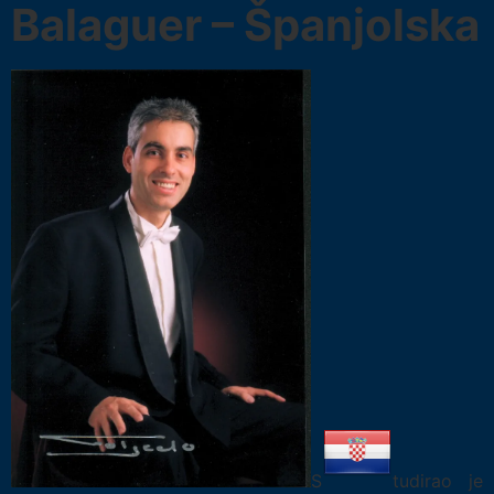
Balaguer – Španjolska
S
tudirao je