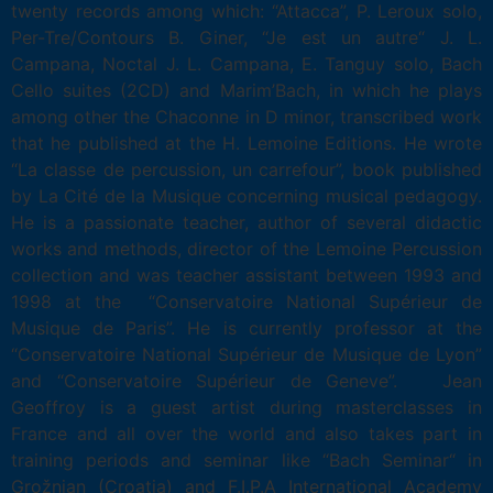
twenty records among which: “Attacca”, P. Leroux solo,
Per-Tre/Contours B. Giner, “Je est un autre“ J. L.
Campana, Noctal J. L. Campana, E. Tanguy solo, Bach
Cello suites (2CD) and Marim’Bach, in which he plays
among other the Chaconne in D minor, transcribed work
that he published at the H. Lemoine Editions. He wrote
“La classe de percussion, un carrefour”, book published
by La Cité de la Musique concerning musical pedagogy.
He is a passionate teacher, author of several didactic
works and methods, director of the Lemoine Percussion
collection and was teacher assistant between 1993 and
1998 at the “Conservatoire National Supérieur de
Musique de Paris”. He is currently professor at the
“Conservatoire National Supérieur de Musique de Lyon”
and “Conservatoire Supérieur de Geneve”. Jean
Geoffroy is a guest artist during masterclasses in
France and all over the world and also takes part in
training periods and seminar like “Bach Seminar“ in
Grožnjan (Croatia) and F.I.P.A International Academy