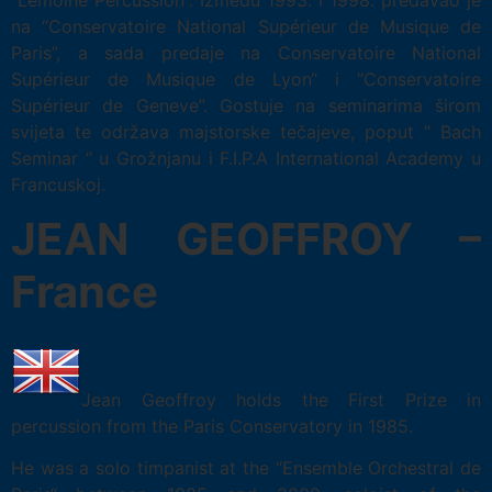
na “Conservatoire National Supérieur de Musique de
Paris”, a sada predaje na Conservatoire National
Supérieur de Musique de Lyon“ i “Conservatoire
Supérieur de Geneve”. Gostuje na seminarima širom
svijeta te održava majstorske tečajeve, poput “ Bach
Seminar “ u Grožnjanu i F.I.P.A International Academy u
Francuskoj.
JEAN GEOFFROY –
France
Jean Geoffroy holds the First Prize in
percussion from the Paris Conservatory in 1985.
He was a solo timpanist at the “Ensemble Orchestral de