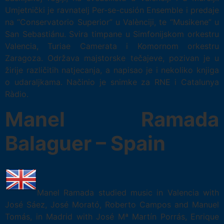
Umjetnički je ravnatelj Per-se-cusión Ensemble i predaje
na “Conservatorio Superior” u Valènciji, te “Musikene” u
San Sebastiánu. Svira timpane u Simfonijskom orkestru
Valencia, Turiae Camerata i Komornom orkestru
Zaragoza. Održava majstorske tečajeve, pozivan je u
žirije različitih natjecanja, a napisao je i nekoliko knjiga
o udaraljkama. Načinio je snimke za RNE i Catalunya
Ràdio.
Manel Ramada
Balaguer – Spain
Manel Ramada studied music in Valencia with
José Sáez, José Morató, Roberto Campos and Manuel
Tomás, in Madrid with José Mª Martín Porrás, Enrique