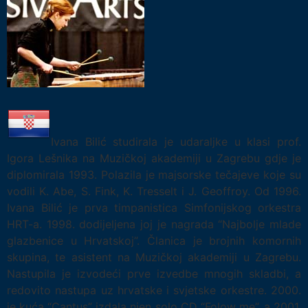
Ivana Bilić studirala je udaraljke u klasi prof.
Igora Lešnika na Muzičkoj akademiji u Zagrebu gdje je
diplomirala 1993. Polazila je majsorske tečajeve koje su
vodili K. Abe, S. Fink, K. Tresselt i J. Geoffroy. Od 1996.
Ivana Bilić je prva timpanistica Simfonijskog orkestra
HRT-a. 1998. dodijeljena joj je nagrada “Najbolje mlade
glazbenice u Hrvatskoj”. Članica je brojnih komornih
skupina, te asistent na Muzičkoj akademiji u Zagrebu.
Nastupila je izvodeći prve izvedbe mnogih skladbi, a
redovito nastupa uz hrvatske i svjetske orkestre. 2000.
je kuća “Cantus” izdala njen solo CD “Folow me”, a 2001.