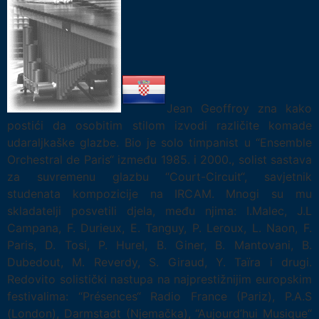
Jean Geoffroy zna kako
postići da osobitim stilom izvodi različite komade
udaraljkaške glazbe. Bio je solo timpanist u “Ensemble
Orchestral de Paris“ između 1985. i 2000., solist sastava
za suvremenu glazbu “Court-Circuit“, savjetnik
studenata kompozicije na IRCAM. Mnogi su mu
skladatelji posvetili djela, među njima: I.Malec, J.L
Campana, F. Durieux, E. Tanguy, P. Leroux, L. Naon, F.
Paris, D. Tosi, P. Hurel, B. Giner, B. Mantovani, B.
Dubedout, M. Reverdy, S. Giraud, Y. Taïra i drugi.
Redovito solistički nastupa na najprestižnijim europskim
festivalima: “Présences“ Radio France (Pariz), P.A.S
(London), Darmstadt (Njemačka), “Aujourd’hui Musique“