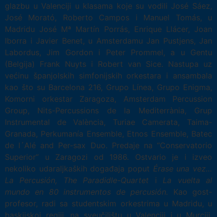
glazbu u Valenciji u klasama koje su vodili José Sáez,
José Morató, Roberto Campos i Manuel Tomás, u
Madridu José Mª Martín Porrás, Enrique Llácer, Joan
Iborra i Javier Benet, u Amsterdamu Jan Pustjens, Jan
Labordus, Jim Gordon i Peter Prommel, a u Gentu
(Belgija) Frank Nuyts i Robert van Sice. Nastupa uz
većinu španjolskih simfonijskih orkestara i ansambala
kao što su Barcelona 216, Grupo Línea, Grupo Enigma,
Komorni orkestar Zaragoza, Amsterdam Percussion
Group, Nits-Percussions de la Mediterrània, Grup
Instrumental de València, Turiae Camerata, Taima-
Granada, Perkumanía Ensemble, Etnos Ensemble, Batec
de l´Alé and Per-sax Duo. Predaje na “Conservatorio
Superior” u Zaragozi od 1986. Ostvario je i izveo
nekoliko udaraljkaških događaja poput
Érase una vez…
La Percusión, The Paradidle-Quartet
i
La vuelta al
mundo en 80 instrumentos de percusión.
Kao gost-
profesor, radi sa studentskim orkestrima u Madridu, u
baskijskoj regiji, na sveučilištu u Valenciji i u Murciji.