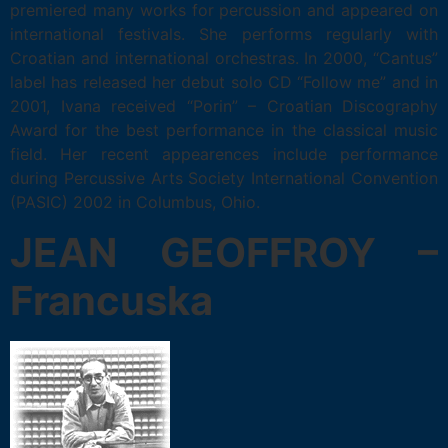
premiered many works for percussion and appeared on
international festivals. She performs regularly with
Croatian and international orchestras. In 2000, “Cantus”
label has released her debut solo CD “Follow me” and in
2001, Ivana received “Porin” – Croatian Discography
Award for the best performance in the classical music
field. Her recent appearences include performance
during Percussive Arts Society International Convention
(PASIC) 2002 in Columbus, Ohio.
JEAN GEOFFROY
–
Francuska