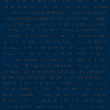
Paris“ between 1985 and 2000, soloist of the
contemporary music ensemble “Court-Circuit“, adviser
for composer students at IRCAM. Numerous composers
wrote percussion pieces for him, among them: I. Malec,
J. L. Campana, F. Durieux, E. Tanguy, P. Leroux, L. Naon,
F. Paris, D. Tosi, P. Hurel, B. Giner, B. Mantovani, B.
Dubedout, M. Reverdy, S. Giraud, Y. Taïra and many
other. As a soloist, Jean Geoffroy has been invited
regularly to the most prestigious European festivals:
“Présences“ Radio France (Paris), PAS (London),
Darmstadt (Germany), “Aujourd’hui Musique“ (Perpignan
– France), “38° Rugissants“ (Grenoble – France), ”Fenice“
(Venezia), “Zagreb Biennale “ (Croatia). He gives recitals
at the most important venues in Europe and also in
Buenos Aires (Argentina), Santiago (Chile), Japan
(Tokyo, Kawasaki), Séoul (Korea) and USA: Oberlin,
Akron, Nashville, Dallas, Boulder. He was awarded
“Présence de la Musique” prize of the Menuhin
Foundation. He participated as soloist in more than