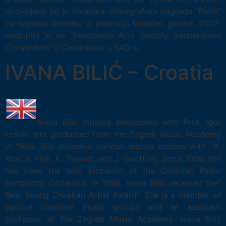
dodijeljena joj je hrvatska diskografska nagrada “Porin”
za najbolju izvedbu iz područja klasične glazbe. 2002.
nastupila je na “Percussive Arts Society International
Convention” u Columbusu u SAD-u.
IVANA BILIĆ – Croatia
Ivana Bilić studied percussion with Prof. Igor
Lešnik and graduated from the Zagreb Music Academy
in 1993. She attended various master classes with K.
Abe, S. Fink, K. Tresselt and J. Geoffrey. Since 1996, she
has been the solo timpanist of the Croatian Radio
Symphony Orchestra. In 1998, Ivana Bilić received the”
Best Young Croatian Artist Award”. She is a member of
various chamber music groups and an assistant
professor at the Zagreb Music Academy. Ivana Bilić