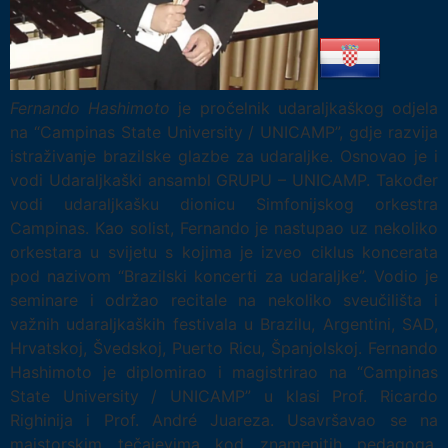
Fernando Hashimoto
je pročelnik udaraljkaškog odjela
na “Campinas State University / UNICAMP”, gdje razvija
istraživanje brazilske glazbe za udaraljke. Osnovao je i
vodi Udaraljkaški ansambl GRUPU – UNICAMP. Također
vodi udaraljkašku dionicu Simfonijskog orkestra
Campinas. Kao solist, Fernando je nastupao uz nekoliko
orkestara u svijetu s kojima je izveo ciklus koncerata
pod nazivom “Brazilski koncerti za udaraljke”. Vodio je
seminare i održao recitale na nekoliko sveučilišta i
važnih udaraljkaških festivala u Brazilu, Argentini, SAD,
Hrvatskoj, Švedskoj, Puerto Ricu, Španjolskoj. Fernando
Hashimoto je diplomirao i magistrirao na “Campinas
State University / UNICAMP” u klasi Prof. Ricardo
Righinija i Prof. André Juareza. Usavršavao se na
majstorskim tečajevima kod znamenitih pedagoga.