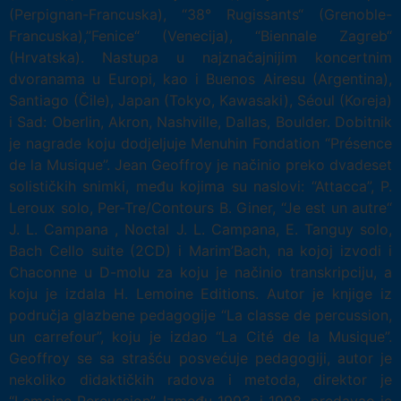
(Perpignan-Francuska), “38° Rugissants“ (Grenoble-
Francuska),”Fenice“ (Venecija), “Biennale Zagreb“
(Hrvatska). Nastupa u najznačajnijim koncertnim
dvoranama u Europi, kao i Buenos Airesu (Argentina),
Santiago (Čile), Japan (Tokyo, Kawasaki), Séoul (Koreja)
i Sad: Oberlin, Akron, Nashville, Dallas, Boulder. Dobitnik
je nagrade koju dodjeljuje Menuhin Fondation “Présence
de la Musique”. Jean Geoffroy je načinio preko dvadeset
solističkih snimki, među kojima su naslovi: “Attacca”, P.
Leroux solo, Per-Tre/Contours B. Giner, “Je est un autre“
J. L. Campana , Noctal J. L. Campana, E. Tanguy solo,
Bach Cello suite (2CD) i Marim’Bach, na kojoj izvodi i
Chaconne u D-molu za koju je načinio transkripciju, a
koju je izdala H. Lemoine Editions. Autor je knjige iz
područja glazbene pedagogije “La classe de percussion,
un carrefour”, koju je izdao “La Cité de la Musique”.
Geoffroy se sa strašću posvećuje pedagogiji, autor je
nekoliko didaktičkih radova i metoda, direktor je
“Lemoine Percussion”. Između 1993. i 1998. predavao je