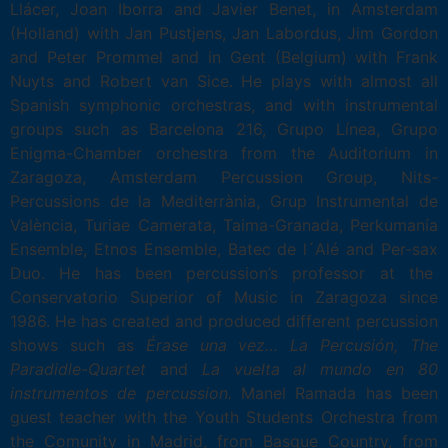
Llácer, Joan Iborra and Javier Benet, in Amsterdam
(Holland) with Jan Pustjens, Jan Labordus, Jim Gordon
and Peter Prommel and in Gent (Belgium) with Frank
Nuyts and Robert van Sice. He plays with almost all
Spanish symphonic orchestras, and with instrumental
groups such as Barcelona 216, Grupo Línea, Grupo
Enigma-Chamber orchestra from the Auditorium in
Zaragoza, Amsterdam Percussion Group, Nits-
Percussions de la Mediterrània, Grup Instrumental de
València, Turiae Camerata, Taima-Granada, Perkumanía
Ensemble, Etnos Ensemble, Batec de l´Alé and Per-sax
Duo. He has been percussion’s professor at the
Conservatorio Superior of Music in Zaragoza since
1986. He has created and produced different percussion
shows such as
Érase una vez… La Percusión, The
Paradidle-Quartet
and
La vuelta al mundo en 80
instrumentos de percussion.
Manel Ramada has been
guest teacher with the Youth Students Orchestra from
the Comunity in Madrid, from Basque Country, from