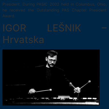
President. During PASIC 2002 held in Columbus, Ohio,
he received the Outstanding PAS Chapter President
Award.
IGOR LEŠNIK –
Hrvatska