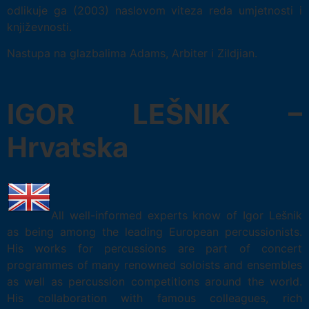
odlikuje ga (2003) naslovom viteza reda umjetnosti i
književnosti.
Nastupa na glazbalima Adams, Arbiter i Zildjian.
IGOR LEŠNIK –
Hrvatska
All well-informed experts know of Igor Lešnik
as being among the leading European percussionists.
His works for percussions are part of concert
programmes of many renowned soloists and ensembles
as well as percussion competitions around the world.
His collaboration with famous colleagues, rich