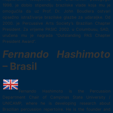
1998. je dobio stipendiju brazilske vlade koja mu je
omogućila da uz Prof. Dr. John Boudlera ostvari
opsežno istraživanje brazilske glazbe za udaraljke. Od
2000. je Percussive Arts Society’s Brazilian Chapter
President. Za vrijeme PASIC 2002. u Columbusu, SAD,
uručena mu je nagrada “Outstanding PAS Chapter
President Award”.
Fernando Hashimoto
– Brasil
Fernando Hashimoto is the Percussion
Department Chair of Campinas State University /
UNICAMP, where he is developing research about
Brazilian percussion repertoire. He is the founder and