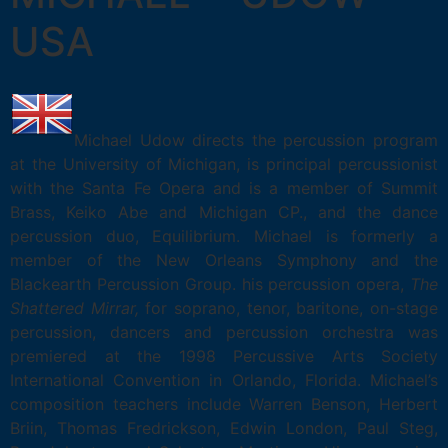
USA
Michael Udow directs the percussion program
at the University of Michigan, is principal percussionist
with the Santa Fe Opera and is a member of Summit
Brass, Keiko Abe and Michigan CP., and the dance
percussion duo, Equilibrium. Michael is formerly a
member of the New Orleans Symphony and the
Blackearth Percussion Group. his percussion opera,
The
Shattered Mirrar,
for soprano, tenor, baritone, on-stage
percussion, dancers and percussion orchestra was
premiered at the 1998 Percussive Arts Society
International Convention in Orlando, Florida. Michael’s
com­position teachers include Warren Benson, Herbert
Briin, Thomas Fredrickson, Edwin London, Paul Steg,