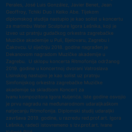
Perales, José Luis González, Javier Benet, Jean
Geoffroy, Tchiki Duo i Keiko Abe. Tijekom
diplomskog studija nastupio je kao solist u koncertu
za marimbu Water Sculpture Igora Lešnika, koji je
izveo uz pratnju gudačkog orkestra zagrebačke
Muzičke akademije u Puli, Bjelovaru, Zagrebu i
Čakovcu. U siječnju 2018. godine nagrađen je
Dekanovom nagradom Muzičke akademije u
Zagrebu. U sklopu koncerta Ritmofonija održanog
2019. godine u koncertnoj dvorani Vatroslava
Lisinskog nastupio je kao solist uz pratnju
Simfonijskog orkestra zagrebačke Muzičke
akademije sa skladbom Koncert za
Ivanu kompozitora Igora Kuljerića. Iste godine osvojio
je prvu nagradu na međunarodnom udaraljkaškom
natjecanju Ritmofonija. Diplomski studij udaraljki
završava 2019. godine, u razredu red.prof.art. Igora
Lešnika, radeći istovremeno s izv.prof.art. Ivane