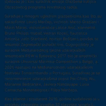
djelovao je i kao suradnik emisije Glazbena kutijica
Obrazovnog programa Hrvatskog radija.
Surađuje s mnogim uglednim glazbenicima kao što su
saksofonist Lovro Merčep, violinisti Marco Graziani i
Marin Maras, violončelistica Latica Anić, klarinetist
Bruno Philipp, trubač Vedran Kocelj, flautistica
Antonija Jurin Starčević, hornist Boštjan Lipovšek te
ansambl Zagrebački puhački trio. Dugogodišnji je
suradnik Međunarodnog tjedna udaraljkaških
ansambala IPEW u Bjelovaru, 2017. bio je umjetnički
suradnik Universal Marimba Competition u Belgiji, a
2021. nastupio na Međunarodnom udaraljkaškom
festivalu Tomarimbando u Portugalu. Surađivao je sa
renomeniranim udaraljkašima poput Pei-Ching Wu,
Marianne Bednarske, Javiera Nandayape, Luisa
Camacha Monetalegrea i Filipa Merčepa.
Kao pijanist i producent 2016. godine sudjelovao je u
projektu integralne izvedbe 32 klavirske sonate L.