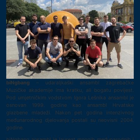
biNgbang
– udaraljkaški ansambl zagrebačke
Muzičke akademije ima kratku, ali bogatu povijest.
Pod umjetničkim vodstvom Igora Lešnika ansambl je
osnovan 1999. godine kao ansambl Hrvatske
glazbene mladeži. Nakon pet godina intenzivnog
međunarodnog djelovanja postali su neovisni 2004.
godine.
biNgbang ansambl je laureat mnogih međunarodnih i