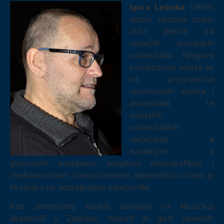
Igora Lešnika
(1956)
dobro upućeni znalci
drže jednim od
vodećih europskih
udaraljkaša. Njegove
kompozicije nalaze se
na programima
renomiranih solista i
ansambala te
svjetskih
udaraljkaških
natjecanja a
suradnjom s
glasovitim kolegama, bogatom diskografijom i
međunarodnom koncertantnom djelatnošću ucrtao je
Hrvatsku na udaraljkaške zemljovide.
Kao utemeljitelj studija udaraljki na Muzičkoj
akademiji u Zagrebu redovit je gost uglednih