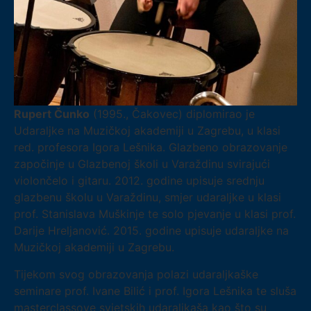
Rupert Čunko
(1995., Čakovec) diplomirao je
Udaraljke na Muzičkoj akademiji u Zagrebu, u klasi
red. profesora Igora Lešnika. Glazbeno obrazovanje
započinje u Glazbenoj školi u Varaždinu svirajući
violončelo i gitaru. 2012. godine upisuje srednju
glazbenu školu u Varaždinu, smjer udaraljke u klasi
prof. Stanislava Muškinje te solo pjevanje u klasi prof.
Darije Hreljanović. 2015. godine upisuje udaraljke na
Muzičkoj akademiji u Zagrebu.
Tijekom svog obrazovanja polazi udaraljkaške
seminare prof. Ivane Bilić i prof. Igora Lešnika te sluša
masterclassove svjetskih udaraljkaša kao što su