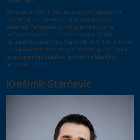
Kuljerić Bilić.
Osnovao je Flam-a Duo sa kolegom Francescom
Mazzolenijem. Također je član udaraljkaškog
ansambla Percussion Club koji je nastupio na
svečanom otvorenju 72. Dubrovačkih Ljetnih Igara.
Na ansamblu surađuje s Ivanom Kuljerić Bilić, Nikolom
Krbanjevićem te Francescom Mazzolenijem. Trenutno
je zaposlen kao Lešnikov asistent na Muzičkoj
akademiji u Zagrebu.
Krešimir Starčević