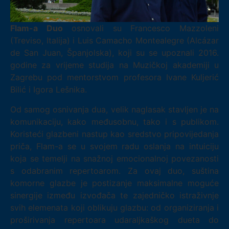
Flam-a Duo
osnovali su Francesco Mazzoleni
(Treviso, Italija) i Luis Camacho Montealegre (Alcázar
de San Juan, Španjolska), koji su se upoznali 2016.
godine za vrijeme studija na Muzičkoj akademiji u
Zagrebu pod mentorstvom profesora Ivane Kuljerić
Bilić i Igora Lešnika.
Od samog osnivanja dua, velik naglasak stavljen je na
komunikaciju, kako međusobnu, tako i s publikom.
Koristeći glazbeni nastup kao sredstvo pripovijedanja
priča, Flam-a se u svojem radu oslanja na intuiciju
koja se temelji na snažnoj emocionalnoj povezanosti
s odabranim repertoarom. Za ovaj duo, suština
komorne glazbe je postizanje maksimalne moguće
sinergije između izvođača te zajedničko istraživnje
svih elemenata koji oblikuju glazbu: od organiziranja i
proširivanja repertoara udaraljkaškog dueta do