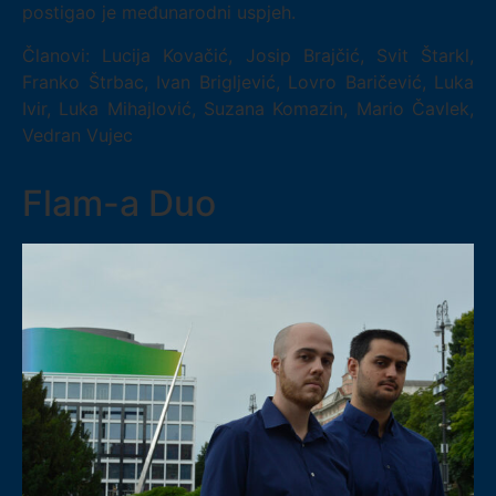
postigao je međunarodni uspjeh.
Članovi: Lucija Kovačić, Josip Brajčić, Svit Štarkl,
Franko Štrbac, Ivan Brigljević, Lovro Baričević, Luka
Ivir, Luka Mihajlović, Suzana Komazin, Mario Čavlek,
Vedran Vujec
Flam-a Duo