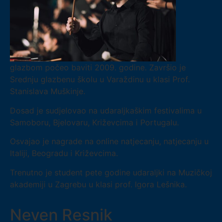
glazbom počeo baviti 2009. godine. Završio je
Srednju glazbenu školu u Varaždinu u klasi Prof.
Stanislava Muškinje.
Dosad je sudjelovao na udaraljkaškim festivalima u
Samoboru, Bjelovaru, Križevcima i Portugalu.
Osvajao je nagrade na online natjecanju, natjecanju u
Italiji, Beogradu i Križevcima.
Trenutno je student pete godine udaraljki na Muzičkoj
akademiji u Zagrebu u klasi prof. Igora Lešnika.
Neven Resnik