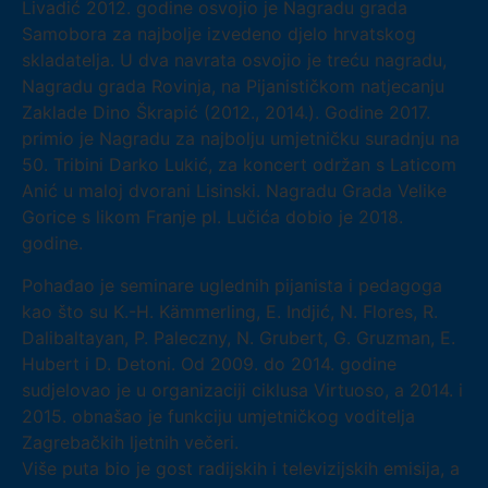
Livadić 2012. godine osvojio je Nagradu grada
Samobora za najbolje izvedeno djelo hrvatskog
skladatelja. U dva navrata osvojio je treću nagradu,
Nagradu grada Rovinja, na Pijanističkom natjecanju
Zaklade Dino Škrapić (2012., 2014.). Godine 2017.
primio je Nagradu za najbolju umjetničku suradnju na
50. Tribini Darko Lukić, za koncert održan s Laticom
Anić u maloj dvorani Lisinski. Nagradu Grada Velike
Gorice s likom Franje pl. Lučića dobio je 2018.
godine.
Pohađao je seminare uglednih pijanista i pedagoga
kao što su K.-H. Kämmerling, E. Indjić, N. Flores, R.
Dalibaltayan, P. Paleczny, N. Grubert, G. Gruzman, E.
Hubert i D. Detoni. Od 2009. do 2014. godine
sudjelovao je u organizaciji ciklusa Virtuoso, a 2014. i
2015. obnašao je funkciju umjetničkog voditelja
Zagrebačkih ljetnih večeri.
Više puta bio je gost radijskih i televizijskih emisija, a