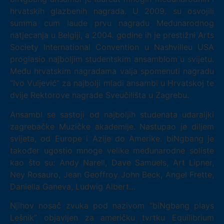
hrvatskih glazbenih nagrada. U 2009. su osvojili
summa cum laude prvu nagradu Međunarodnog
natjecanja u Belgiji, a 2004. godine ih je prestižni Arts
Society International Convention u Nashvilleu USA
proglasio najboljim studentskim ansamblom u svijetu.
Među hrvatskim nagradama valja spomenuti nagradu
“Ivo Vuljević” za najbolji mladi ansambl u Hrvatskoj te
dvije Rektorove nagrade Sveučilišta u Zagrebu.
Ansambl se sastoji od najboljih studenata udaraljki
zagrebačke Muzičke akademije. Nastupao je diljem
svijeta, od Europe i Azije do Amerike. biNgbang je
također ugostio mnoge velike međunarodne soliste
kao što su: Andy Narell, Dave Samuels, Art Lipner,
Ney Rosauro, Jean Geoffroy John Beck, Angel Frette,
Daniella Ganeva, Ludwig Albert…
Njihov nosač zvuka pod nazivom “biNgbang plays
Lešnik” objavljen za američku tvrtku Equilibrium