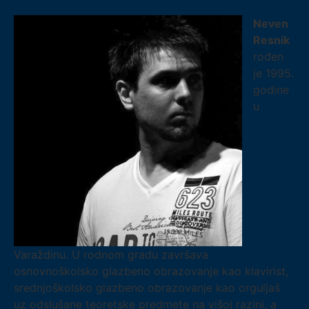
Neven
Resnik
rođen
je 1995.
godine
u
Varaždinu. U rodnom gradu završava
osnovnoškolsko glazbeno obrazovanje kao klavirist,
srednjoškolsko glazbeno obrazovanje kao orguljaš
uz odslušane teoretske predmete na višoj razini, a