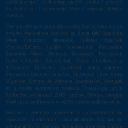
raščlanjivanja i analiziranja glazbe, zvuka i pokreta
do realizacije i prenošenja ideja i emocija tijekom
izvedbe.
Već u prvim godinama djelovanja, duo je nastupio na
brojnim festivalima kao što su Ivana Bilić Marimba
Week (Samobor, Hrvatska), Salotto Musicale
(Treviso/Belluno, Italija), International Percussion
Ensemble Week (Bjelovar, Hrvatska), Percussion
Camp (Tenerife, Španjolska), Večeri udaraljkaša u
Križevcima (Križevci, Hrvatska), Ivana Summer
Percussion Festival (Samobor, Hrvatska) i Arte Entre
Gigantes (Campo de Criptana, Španjolska). Nastupili
su u okviru europskog projekta Hrvatskoga radija
Rođendan umjetnosti 2018. godine. Snimka nastupa
direktno je emitirana u mreži Europske radijske unije.
Iako su u početku uglavnom bili usredotočeni na
repertoar za marimbe i osvojili druge nagrade na
natjecanjima IV Percute natjecanje komorne glazbe