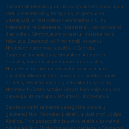
Tijekom akademskog obrazovanja aktivno sudjeluje u
radu ansambla biNg baNg s kojim gostuje na
udaraljkaškim festivalima i seminarima u Ulmu
(Njemačka) te Debrezenu (Mađarska). Kao honorarni
član svira u Simfonijskom orkestru Hrvatske radio
televizije, Zagrebačkoj filharmoniji, orkestru
Hrvatskog narodnog kazališta u Zagrebu,
Zagrebačkim solistima, Hrvatskom komornom
orkestru, Varaždinskom komornom orkestru,
Hrvatskom baroknom ansamblu, renesansnom
ansamblu Minstrel, renesansnom ansamblu Capella
Zriniana, Orkestru mladih glazbenika te kao član
Hrvatske Počasne satnije- Kravat Pukovnija s kojima
ostvaruje niz nastupa u Hrvatskoj i inozemstvu.
Završava četiri semestra pedagoške prakse u
glazbenoj školi Vatroslav Lisinski, u klasi prof. Josipa
Konfica. Prvo pedagoško iskustvo stječe u privatnoj
glazbenoj školi Vanja Kos te kao zamjena u Glazbenoj