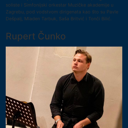
soliste i Simfonijski orkestar Muzičke akademije u
Zagrebu, pod vodstvom dirigenata kao što su Pavle
Dešpalj, Mladen Tarbuk, Saša Britvić i Tonči Bilić.
Rupert Čunko