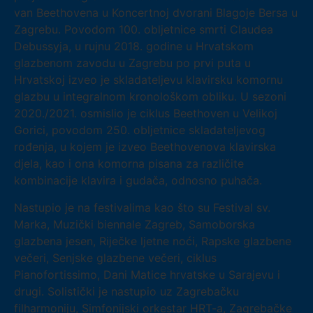
van Beethovena u Koncertnoj dvorani Blagoje Bersa u
Zagrebu. Povodom 100. obljetnice smrti Claudea
Debussyja, u rujnu 2018. godine u Hrvatskom
glazbenom zavodu u Zagrebu po prvi puta u
Hrvatskoj izveo je skladateljevu klavirsku komornu
glazbu u integralnom kronološkom obliku. U sezoni
2020./2021. osmislio je ciklus Beethoven u Velikoj
Gorici, povodom 250. obljetnice skladateljevog
rođenja, u kojem je izveo Beethovenova klavirska
djela, kao i ona komorna pisana za različite
kombinacije klavira i gudača, odnosno puhača.
Nastupio je na festivalima kao što su Festival sv.
Marka, Muzički biennale Zagreb, Samoborska
glazbena jesen, Riječke ljetne noći, Rapske glazbene
večeri, Senjske glazbene večeri, ciklus
Pianofortissimo, Dani Matice hrvatske u Sarajevu i
drugi. Solistički je nastupio uz Zagrebačku
filharmoniju, Simfonijski orkestar HRT-a, Zagrebačke