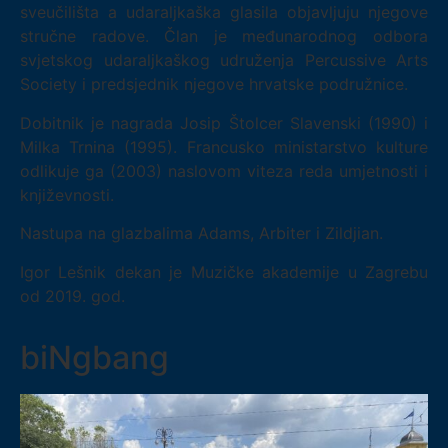
sveučilišta a udaraljkaška glasila objavljuju njegove
stručne radove. Član je međunarodnog odbora
svjetskog udaraljkaškog udruženja Percussive Arts
Society i predsjednik njegove hrvatske podružnice.
Dobitnik je nagrada Josip Štolcer Slavenski (1990) i
Milka Trnina (1995). Francusko ministarstvo kulture
odlikuje ga (2003) naslovom viteza reda umjetnosti i
književnosti.
Nastupa na glazbalima Adams, Arbiter i Zildjian.
Igor Lešnik dekan je Muzičke akademije u Zagrebu
od 2019. god.
biNgbang