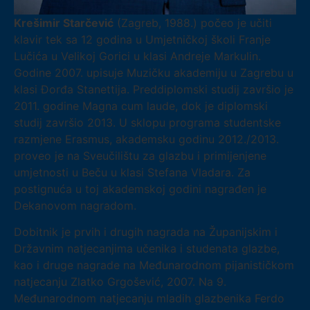
Krešimir Starčević
(Zagreb, 1988.) počeo je učiti
klavir tek sa 12 godina u Umjetničkoj školi Franje
Lučića u Velikoj Gorici u klasi Andreje Markulin.
Godine 2007. upisuje Muzičku akademiju u Zagrebu u
klasi Đorđa Stanettija. Preddiplomski studij završio je
2011. godine Magna cum laude, dok je diplomski
studij završio 2013. U sklopu programa studentske
razmjene Erasmus, akademsku godinu 2012./2013.
proveo je na Sveučilištu za glazbu i primijenjene
umjetnosti u Beču u klasi Stefana Vladara. Za
postignuća u toj akademskoj godini nagrađen je
Dekanovom nagradom.
Dobitnik je prvih i drugih nagrada na Županijskim i
Državnim natjecanjima učenika i studenata glazbe,
kao i druge nagrade na Međunarodnom pijanističkom
natjecanju Zlatko Grgošević, 2007. Na 9.
Međunarodnom natjecanju mladih glazbenika Ferdo