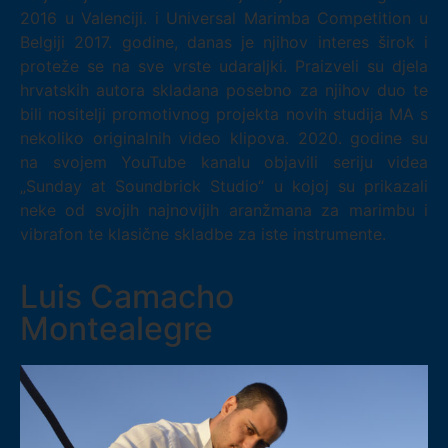
2016 u Valenciji. i Universal Marimba Competition u
Belgiji 2017. godine, danas je njihov interes širok i
proteže se na sve vrste udaraljki. Praizveli su djela
hrvatskih autora skladana posebno za njihov duo te
bili nositelji promotivnog projekta novih studija MA s
nekoliko originalnih video klipova. 2020. godine su
na svojem YouTube kanalu objavili seriju videa
„Sunday at Soundbrick Studio“ u kojoj su prikazali
neke od svojih najnovijih aranžmana za marimbu i
vibrafon te klasične skladbe za iste instrumente.
Luis Camacho
Montealegre