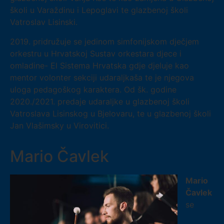
školi u Varaždinu i Lepoglavi te glazbenoj školi
Vatroslav Lisinski.
2019. pridružuje se jedinom simfonijskom dječjem
orkestru u Hrvatskoj Sustav orkestara djece i
omladine- El Sistema Hrvatska gdje djeluje kao
mentor volonter sekciji udaraljkaša te je njegova
uloga pedagoškog karaktera. Od šk. godine
2020./2021. predaje udaraljke u glazbenoj školi
Vatroslava Lisinskog u Bjelovaru, te u glazbenoj školi
Jan Vlašimsky u Virovitici.
Mario Čavlek
Mario
Čavlek
se