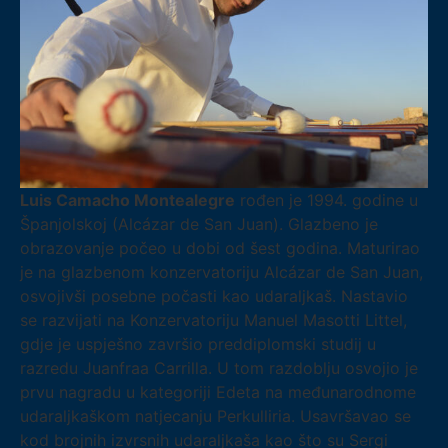
Luis Camacho Montealegre
rođen je 1994. godine u
Španjolskoj (Alcázar de San Juan). Glazbeno je
obrazovanje počeo u dobi od šest godina. Maturirao
je na glazbenom konzervatoriju Alcázar de San Juan,
osvojivši posebne počasti kao udaraljkaš. Nastavio
se razvijati na Konzervatoriju Manuel Masotti Littel,
gdje je uspješno završio preddiplomski studij u
razredu Juanfraa Carrilla. U tom razdoblju osvojio je
prvu nagradu u kategoriji Edeta na međunarodnome
udaraljkaškom natjecanju Perkulliria. Usavršavao se
kod brojnih izvrsnih udaraljkaša kao što su Sergi