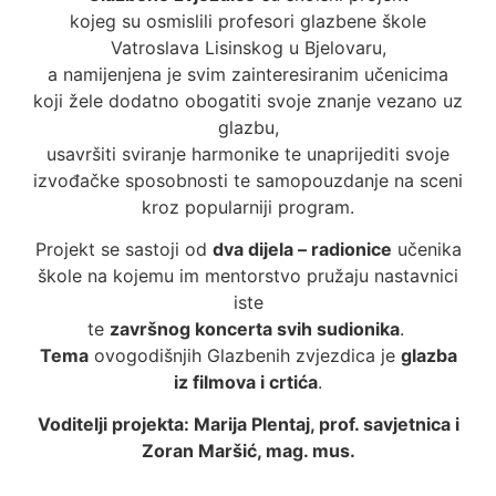
kojeg su osmislili profesori glazbene škole
Vatroslava Lisinskog u Bjelovaru,
a namijenjena je svim zainteresiranim učenicima
koji žele dodatno obogatiti svoje znanje vezano uz
glazbu,
usavršiti sviranje harmonike te unaprijediti svoje
izvođačke sposobnosti te samopouzdanje na sceni
kroz popularniji program.
Projekt se sastoji od
dva dijela – radionice
učenika
škole na kojemu im mentorstvo pružaju nastavnici
iste
te
završnog koncerta svih sudionika
.
Tema
ovogodišnjih Glazbenih zvjezdica je
glazba
iz filmova i crtića
.
Voditelji projekta: Marija Plentaj, prof. savjetnica i
Zoran Maršić, mag. mus.