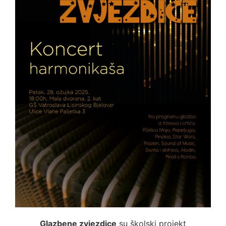
Glazbene zvjezdice
su školski projekt