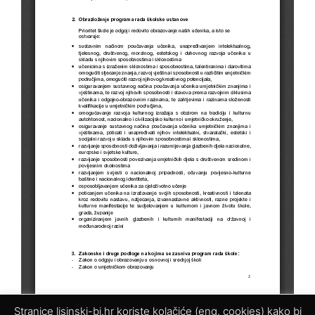
Stranice lisinski-bj.hr koriste kolačiće (eng. cookies) kako bi