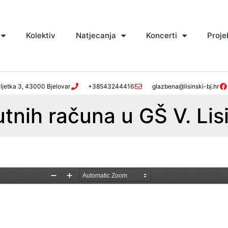
Kolektiv
Natjecanja
Koncerti
Proje
ljetka 3, 43000 Bjelovar
+38543244416
glazbena@lisinski-bj.hr
tnih računa u GŠ V. Lis