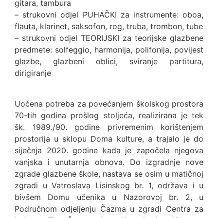
gitara, tambura
– strukovni odjel PUHAČKI za instrumente: oboa,
flauta, klarinet, saksofon, rog, truba, trombon, tube
– strukovni odjel TEORIJSKI za teorijske glazbene
predmete: solfeggio, harmonija, polifonija, povijest
glazbe, glazbeni oblici, sviranje partitura,
dirigiranje
Uočena potreba za povećanjem školskog prostora
70-tih godina prošlog stoljeća, realizirana je tek
šk. 1989./90. godine privremenim korištenjem
prostorija u sklopu Doma kulture, a trajalo je do
siječnja 2020. godine kada je započela njegova
vanjska i unutarnja obnova. Do izgradnje nove
zgrade glazbene škole, nastava se osim u matičnoj
zgradi u Vatroslava Lisinskog br. 1, održava i u
bivšem Domu učenika u Nazorovoj br. 2, u
Područnom odjeljenju Čazma u zgradi Centra za