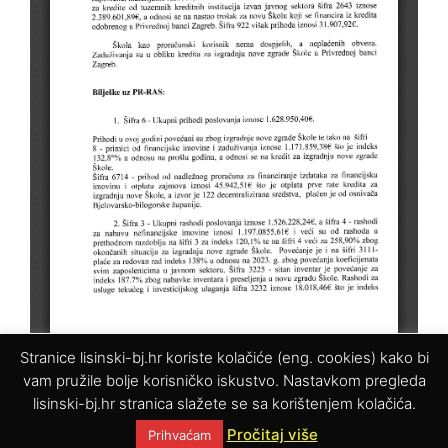
Stranice lisinski-bj.hr koriste kolačiće (eng. cookies) kako bi
vam pružile bolje korisničko iskustvo. Nastavkom pregleda
lisinski-bj.hr stranica slažete se sa korištenjem kolačića.
Pročitaj više
Prihvaćam
© 2025. Glazbena škola Vatroslava Lisinskog Bjelovar