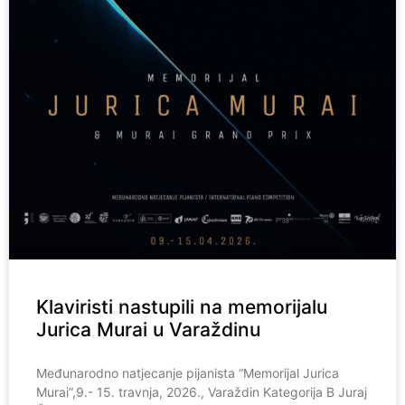
Klaviristi nastupili na memorijalu
Jurica Murai u Varaždinu
Međunarodno natjecanje pijanista “Memorijal Jurica
Murai”,9.- 15. travnja, 2026., Varaždin Kategorija B Juraj