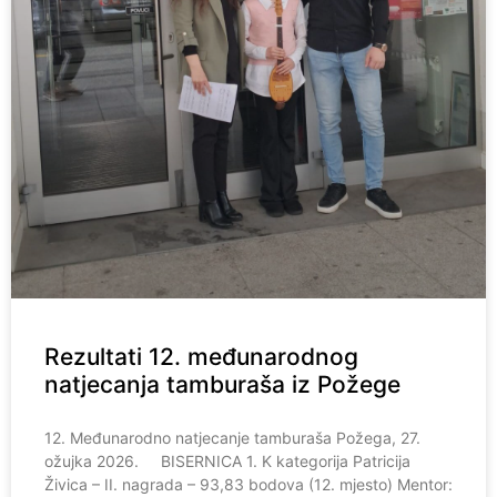
Rezultati 12. međunarodnog
natjecanja tamburaša iz Požege
12. Međunarodno natjecanje tamburaša Požega, 27.
ožujka 2026. BISERNICA 1. K kategorija Patricija
Živica – II. nagrada – 93,83 bodova (12. mjesto) Mentor: