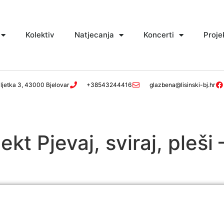
Kolektiv
Natjecanja
Koncerti
Proje
ljetka 3, 43000 Bjelovar
+38543244416
glazbena@lisinski-bj.hr
ekt Pjevaj, sviraj, pleši