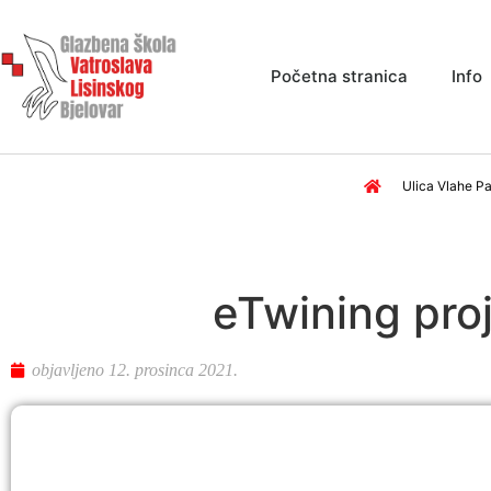
Početna stranica
Info
Ulica Vlahe Pa
eTwining proj
objavljeno
12. prosinca 2021.