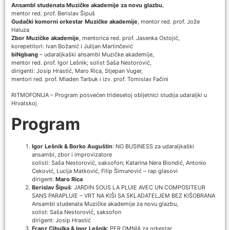
Ansambl studenata Muzičke akademije za novu glazbu
,
mentor red. prof. Berislav Šipuš
Gudački komorni orkestar Muzičke akademije
, mentor red. prof. Jože
Haluza
Zbor Muzičke akademije
, mentorica red. prof. Jasenka Ostojić,
korepetitori: Ivan Božanić i Julijan Martinčević
biNgbang
– udaraljkaški ansambl Muzičke akademije,
mentor red. prof. Igor Lešnik; solist Saša Nestorović,
dirigenti: Josip Hrastić, Maro Rica, Stjepan Vuger,
mentori red. prof. Mladen Tarbuk i izv. prof. Tomislav Fačini
RITMOFONIJA – Program posvećen tridesetoj obljetnici studija udaraljki u
Hrvatskoj
Program
Igor Lešnik & Borko Auguštin
: NO BUSINESS za udaraljkaški
ansambl, zbor i improvizatore
solisti: Saša Nestorović, saksofon; Katarina Nera Biondić, Antonio
Ceković, Lucija Matković, Filip Šimunović – rap glasovi
dirigent:
Maro Rica
Berislav Šipuš
: JARDIN SOUS LA PLUIE AVEC UN COMPOSITEUR
SANS PARAPLUIE – VRT NA KIŠI SA SKLADATELJEM BEZ KIŠOBRANA
Ansambl studenata Muzičke akademije za novu glazbu,
solist: Saša Nestorović, saksofon
dirigent: Josip Hrastić
Franz Cibulka & Igor Lešnik
: PER OMNIA za orkestar