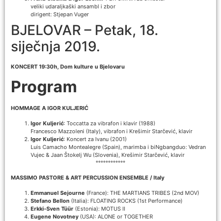
veliki udaraljkaški ansambl i zbor
dirigent: Stjepan Vuger
BJELOVAR – Petak, 18.
siječnja 2019.
KONCERT 19:30h, Dom kulture u Bjelovaru
Program
HOMMAGE A IGOR KULJERIĆ
Igor Kuljerić
: Toccatta za vibrafon i klavir (1988)
Francesco Mazzoleni (Italy), vibrafon i Krešimir Starčević, klavir
Igor Kuljerić
: Koncert za Ivanu (2001)
Luis Camacho Montealegre (Spain), marimba i biNgbangduo: Vedran
Vujec & Jaan Štokelj Wu (Slovenia), Krešimir Starčević, klavir
°°°°°°°°°°°°
MASSIMO PASTORE & ART PERCUSSION ENSEMBLE / Italy
Emmanuel Sejourne
(France): THE MARTIANS TRIBES (2nd MOV)
Stefano Bellon
(Italia): FLOATING ROCKS (1st Performance)
Erkki-Sven Tüür
(Estonia): MOTUS II
Eugene Novotney
(USA): ALONE or TOGETHER