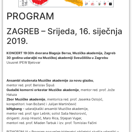
PROGRAM
ZAGREB – Srijeda, 16. siječnja
2019.
KONCERT 19:30h dvorana Blagoje Bersa, Muzička akademija, Zagreb
30 godina udaraljki na Muzičkoj akademiji Sveučilišta u Zagrebu
Ususret IPEW Bjelovar
Ansambl studenata Muzičke akademije za novu glazbu
,
mentor red. prof. Berislav Šipuš
Gudački komorni orkestar Muzičke akademije
, mentor red. prof. Jože
Haluza
Zbor Muzičke akademije
, mentorica red. prof. Jasenka Ostojić,
korepetitori: Ivan Božanić i Julijan Martinčević
biNgbang
– udaraljkaški ansambl Muzičke akademije,
mentor red. prof. Igor Lešnik; solist Saša Nestorović,
dirigenti: Josip Hrastić, Maro Rica, Stjepan Vuger,
mentori red. prof. Mladen Tarbuk i izv. prof. Tomislav Fačini
RITMOFONIJA – Program posvećen tridesetoj obljetnici studija udaraljki u