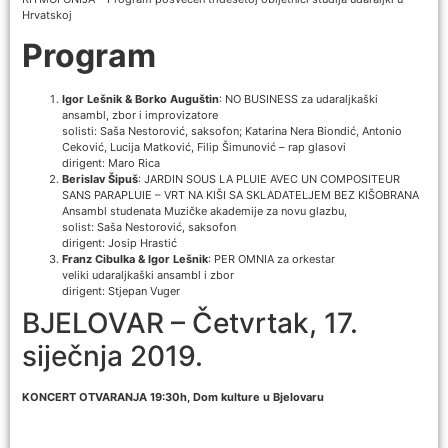
Hrvatskoj
Program
Igor Lešnik & Borko Auguštin
: NO BUSINESS za udaraljkaški
ansambl, zbor i improvizatore
solisti: Saša Nestorović, saksofon; Katarina Nera Biondić, Antonio
Ceković, Lucija Matković, Filip Šimunović – rap glasovi
dirigent: Maro Rica
Berislav Šipuš
: JARDIN SOUS LA PLUIE AVEC UN COMPOSITEUR
SANS PARAPLUIE – VRT NA KIŠI SA SKLADATELJEM BEZ KIŠOBRANA
Ansambl studenata Muzičke akademije za novu glazbu,
solist: Saša Nestorović, saksofon
dirigent: Josip Hrastić
Franz Cibulka & Igor Lešnik
: PER OMNIA za orkestar
veliki udaraljkaški ansambl i zbor
dirigent: Stjepan Vuger
BJELOVAR – Četvrtak, 17.
siječnja 2019.
KONCERT OTVARANJA 19:30h, Dom kulture u Bjelovaru