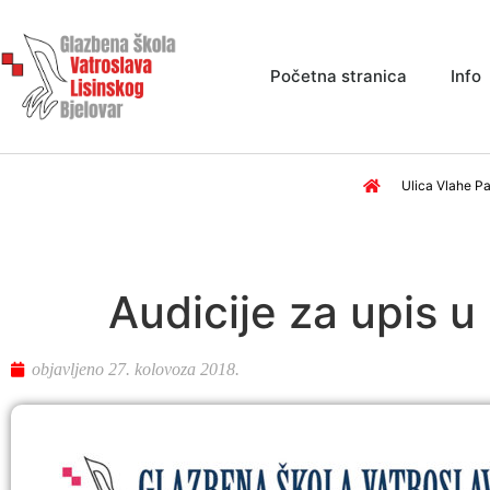
Početna stranica
Info
Ulica Vlahe Pa
Audicije za upis u
objavljeno
27. kolovoza 2018.