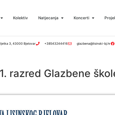
Kolektiv
Natjecanja
Koncerti
Proje
ljetka 3, 43000 Bjelovar
+38543244416
glazbena@lisinski-bj.hr
 1. razred Glazbene škol