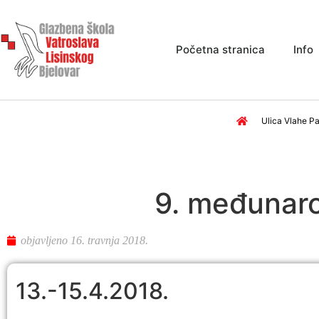
Početna stranica
Info
Ulica Vlahe Pa
9. međunaro
objavljeno
16. travnja 2018.
13.-15.4.2018.