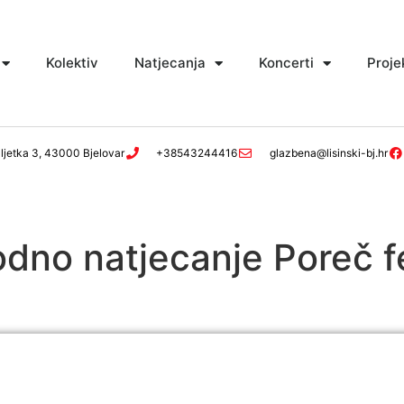
Kolektiv
Natjecanja
Koncerti
Proje
ljetka 3, 43000 Bjelovar
+38543244416
glazbena@lisinski-bj.hr
dno natjecanje Poreč f