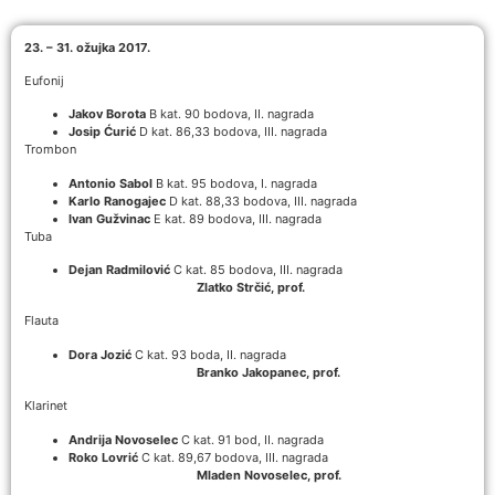
23. – 31. ožujka 2017.
Eufonij
Jakov Borota
B kat. 90 bodova, II. nagrada
Josip Ćurić
D kat. 86,33 bodova, III. nagrada
Trombon
Antonio Sabol
B kat. 95 bodova, I. nagrada
Karlo Ranogajec
D kat. 88,33 bodova, III. nagrada
Ivan Gužvinac
E kat. 89 bodova, III. nagrada
Tuba
Dejan Radmilović
C kat. 85 bodova, III. nagrada
Zlatko Strčić, prof.
Flauta
Dora Jozić
C kat. 93 boda, II. nagrada
Branko Jakopanec, prof.
Klarinet
Andrija Novoselec
C kat. 91 bod, II. nagrada
Roko Lovrić
C kat. 89,67 bodova, III. nagrada
Mladen Novoselec, prof.