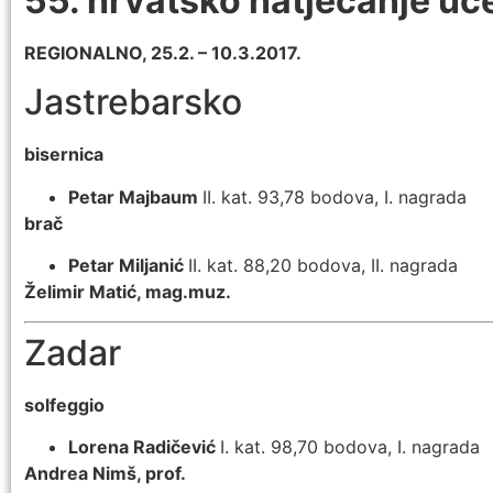
55. hrvatsko natjecanje uče
REGIONALNO, 25.2. – 10.3.2017.
Jastrebarsko
bisernica
Petar Majbaum
II. kat. 93,78 bodova, I. nagrada
brač
Petar Miljanić
II. kat. 88,20 bodova, II. nagrada
Želimir Matić, mag.muz.
Zadar
solfeggio
Lorena Radičević
I. kat. 98,70 bodova, I. nagrada
Andrea Nimš, prof.