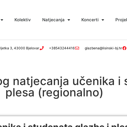
Kolektiv
Natjecanja
Koncerti
Proje
ljetka 3, 43000 Bjelovar
+38543244416
glazbena@lisinski-bj.hr
og natjecanja učenika i
plesa (regionalno)