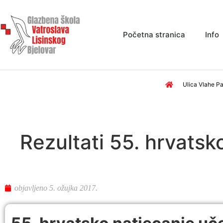
Početna stranica
Info
Ulica Vlahe Pa
Rezultati 55. hrvatsk
objavljeno
5. ožujka 2017.