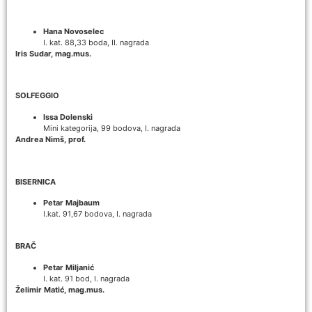
Hana Novoselec
I. kat. 88,33 boda, II. nagrada
Iris Sudar, mag.mus.
SOLFEGGIO
Issa Dolenski
Mini kategorija, 99 bodova, I. nagrada
Andrea Nimš, prof.
BISERNICA
Petar Majbaum
I.kat. 91,67 bodova, I. nagrada
BRAČ
Petar Miljanić
I. kat. 91 bod, I. nagrada
Želimir Matić, mag.mus.