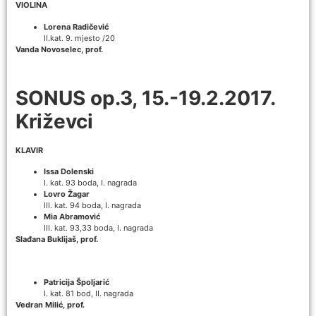
VIOLINA
Lorena Radičević
II.kat. 9. mjesto /20
Vanda Novoselec, prof.
SONUS op.3, 15.-19.2.2017.
Križevci
KLAVIR
Issa Dolenski
I. kat. 93 boda, I. nagrada
Lovro Žagar
III. kat. 94 boda, I. nagrada
Mia Abramović
III. kat. 93,33 boda, I. nagrada
Slađana Buklijaš, prof.
Patricija Špoljarić
I. kat. 81 bod, II. nagrada
Vedran Milić, prof.