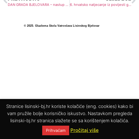
DAN GRADA BJELOVARA – nastup škole
6. hrvatsko natjecanje iz povijesti glazbe
© 2025. Glazbena škola Vatroslava Lisinskog Bjelovar
Stranice lisinski-bj.hr koriste kolačiće (eng. cookies) kako bi
vam pružile bolje korisničko iskustvo. Nastavkom pregleda
lisinski-bj.hr stranica slažete se sa korištenjem kolačića.
Pročitaj više
Prihvaćam