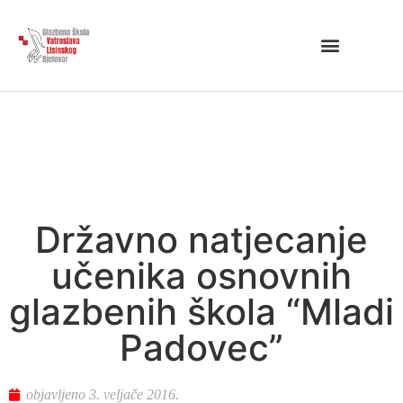
Državno natjecanje
učenika osnovnih
glazbenih škola “Mladi
Padovec”
objavljeno
3. veljače 2016.