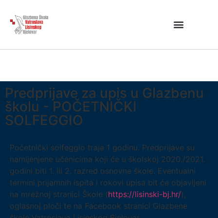
Predprijave za upis u Glazbenu
školu - POČETNIČKI
SOLFEGGIO
Početnički solfeggio traje 1 godinu. Predprijave su
namijenjene učenicima koji će u školskoj 2020./2021.
godini biti 1. ili 2. razred osnovne škole. Eventualni
termini prijamnih ispita i rokovi upisa bit će objavljeni
na mrežnoj stranici Škole (
https://lisinski-bj.hr/
),
oglasnoj ploči te na Facebook stranici Glazbene
škole Vatroslava Lisinskog Bjelovar