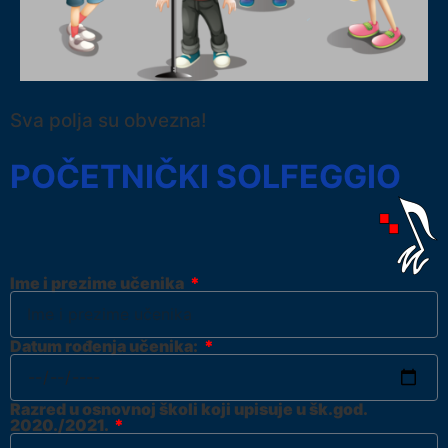
Sva polja su obvezna!
POČETNIČKI SOLFEGGIO
Ime i prezime učenika
Datum rođenja učenika:
Razred u osnovnoj školi koji upisuje u šk.god.
2020./2021.