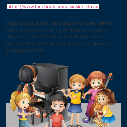
(
https://www.facebook.com/lisinskibjelovar
).
Dragi budući učenici naše glazbene škole, cijenjeni
roditelji, pozivamo vas na predprijavu za upis u
Glazbenu školu Vatroslava Lisinskog Bjelovar za
školsku 2020./2021. godinu. Molimo da ispunite i
pošaljete obrazac.