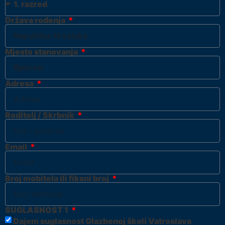
Država rođenja
Mjesto stanovanja
Adresa
Roditelj / Skrbnik
Email
Broj mobitela ili fiksni broj
SUGLASNOST 1
Dajem suglasnost Glazbenoj školi Vatroslava