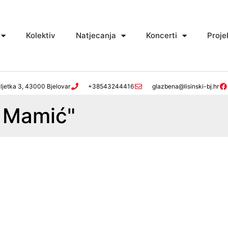
Kolektiv
Natjecanja
Koncerti
Proje
ljetka 3, 43000 Bjelovar
+38543244416
glazbena@lisinski-bj.hr
a Mamić"