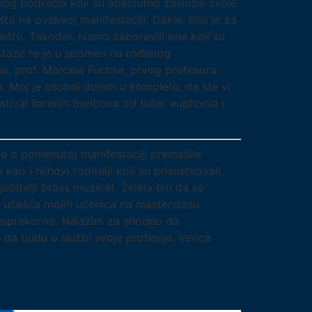
nog područja koji su apsolutno zaslužili svoje
sto na ovakvoj manifestaciji. Dakle, bilo je za
što. Također, nismo zaboravili one koji su
staze te je u spomen na rođenog
na, prof. Marcela Fuchsa, prvog profesora
. Moj je osobni dojam u kompletu, da ste vi
estival šarenih bonbona od tube, euphonia i
e o pomenutoj manifestaciji premašile
o i njihovi roditelji koji su prisustvovali
bitelji brass muzike). Želela bih da se
og učešća mojih učenica na masterclasu
besprekorno. Nalazim za shodno da
a budu u službi svoje profesije. Verica