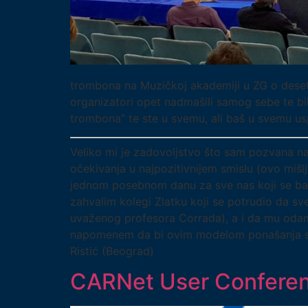
trombona na Muzičkoj akademiji u ZG o deseto
organizatori opet nadmašili samog sebe te bih
trombona” te ste u svemu, ali baš u svemu us
Veliko mi je zadovoljstvo što sam pozvana n
očekivanja u najpozitivnijem smislu (ovo mišlj
jednom posebnom danu za sve nas koji se bavi
zahvalim kolegi Zlatku koji se potrudio da sv
uvaženog profesora Corrada), a i da mu odam
napomenem da bi ovim modelom ponašanja svi m
Ristić (Beograd)
CARNet User Confere