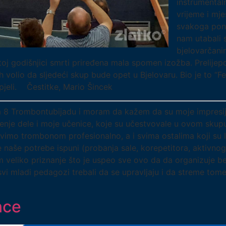
instrumental
vrijeme i mje
svakoga pone
nam utabali 
bjelovarčani
j godišnjici smrti priređena mala spomen izožba. Prelijepo
 volio da sljedeći skup bude opet u Bjelovaru. Bio je to “F
pjeli. Čestitke, Mario Šincek
a 8 Trombontubijadu i moram da kažem da su moje impresij
enje dele i moje učenice, koje su učestvovale u ovom skupu ka
mo trombonom profesionalno, a i svima ostalima koji su lju
e naše potrebe ispuni (probanja sale, korepetitora, aktivn
 veliko priznanje što je uspeo sve ovo da da organizuje 
ladi pedagozi trebali da se upravljaju i da streme tome d
nce