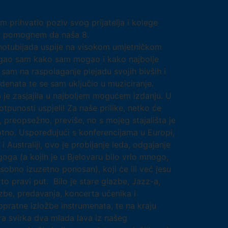
m prihvatio poziv svog prijatelja i kolege
u pomognem da naša 8.
otubijada uspije na visokom umjetničkom
gao sam kako sam mogao i kako najbolje
 sam na raspolaganje plejadu svojih bivših i
udenata te se sam uključio u muziciranje.
a je zasjajila u najboljem mogućem izdanju. U
tpunosti uspjeli! Za naše prilike, netko će
 preopsežno, previše, no s mojeg stajališta je
tno. Uspoređujući s konferencijama u Europi,
 i Australiji, ovo je probijanje leda, odgajanje
oga (a kojih je u Bjelovaru bilo vrlo mnogo,
sobno izuzetno ponosan), koji će ili već jesu
e to pravi put. Bilo je stare glazbe, Jazz-a,
be, predavanja, koncerta učenika i
opratne izložbe instrumenata, te na kraju
ra svirka dva mlada lava iz našeg