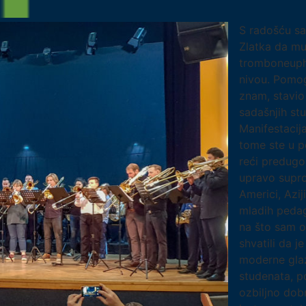
S radošću sa
Zlatka da m
tromboneuph
nivou. Pomo
znam, stavio
sadašnjih st
Manifestacij
tome ste u po
reći predugo,
upravo supro
Americi, Aziji
mladih pedag
na što sam o
shvatili da j
moderne glaz
studenata, p
ozbiljno dob