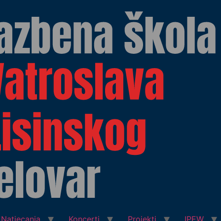
Natjecanja
Koncerti
Projekti
IPEW