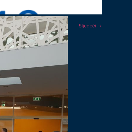
Sljedeći
→