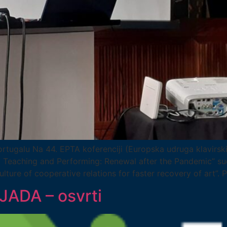
ortugalu Na 44. EPTA koferenciji (Europska udruga klavirsk
eaching and Performing: Renewal after the Pandemic” sudje
ture of cooperative relations for faster recovery of art”. 
ADA – osvrti