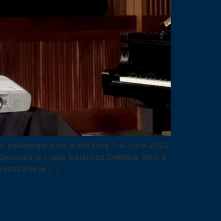
ih pedagoga) koja je održana 1.-4. rujna 2022.
lovala je i naša djelatnica Svetlana Relić s
Predavanje je […]