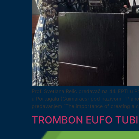
Prof. Svetlana Relić predavač na 44. EPTI u P
u Portugalu (Guimarães) pod nazivom “Piano T
predavanjem “The importance of creating a cul
TROMBON EUFO TUBIJ