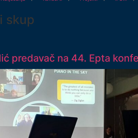
i skup
ić predavač na 44. Epta konfe