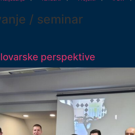
anje / seminar
elovarske perspektive