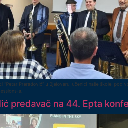
ci “Petar Preradović” u Bjelovaru, učenici naše škole, pod v
 Sessions-a.
ić predavač na 44. Epta konfe