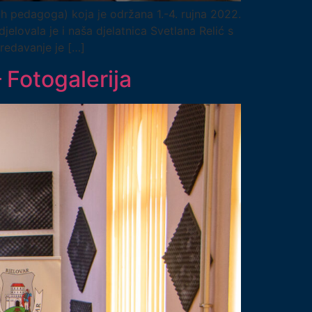
ih pedagoga) koja je održana 1.-4. rujna 2022.
lovala je i naša djelatnica Svetlana Relić s
Predavanje je […]
– Fotogalerija