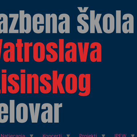
Natjecanja
Koncerti
Projekti
IPEW