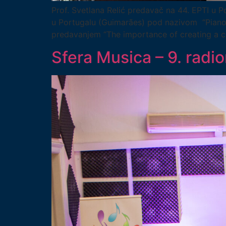
Prof. Svetlana Relić predavač na 44. EPTI u P
u Portugalu (Guimarães) pod nazivom “Piano T
predavanjem “The importance of creating a cul
Sfera Musica – 9. radion