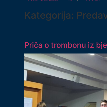
Kategorija:
Predav
Priča o trombonu iz bj