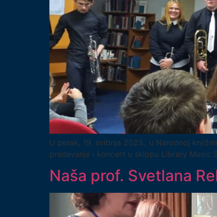
U petak, 19. svibnja 2023., u Narodnoj knjižni
predavanje i koncert u sklopu Library Music
Naša prof. Svetlana Rel