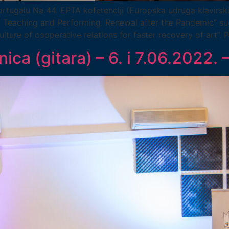
ortugalu Na 44. EPTA koferenciji (Europska udruga klavirsk
eaching and Performing: Renewal after the Pandemic” sudje
ture of cooperative relations for faster recovery of art”. 
ica (gitara) – 6. i 7.06.2022. 