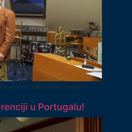
odstvom prof. Zlatka Strčića, održali su
renciji u Portugalu!