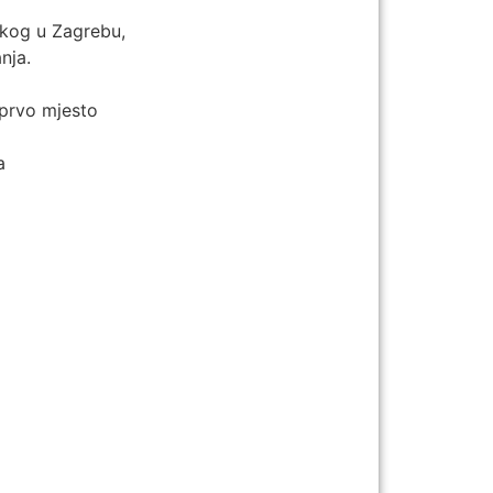
skog u Zagrebu,
nja.
 prvo mjesto
a