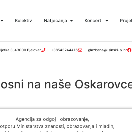
Kolektiv
Natjecanja
Koncerti
Proje
ljetka 3, 43000 Bjelovar
+38543244416
glazbena@lisinski-bj.hr
osni na naše Oskarovc
Agencija za odgoj i obrazovanje,
otporu Ministarstva znanosti, obrazovanja i mladih,