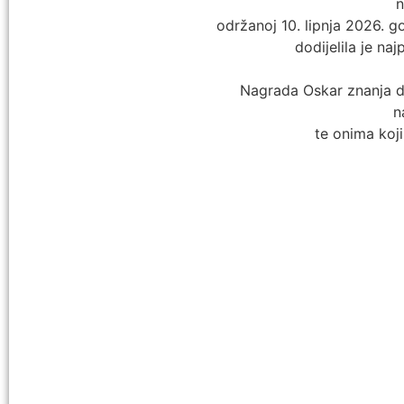
n
održanoj 10. lipnja 2026. 
dodijelila je na
Nagrada Oskar znanja do
n
te onima koj