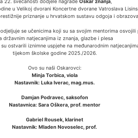
a 22. svečanosti dodjele nagrade
Oskar znanja
,
godine u Velikoj dvorani Koncertne dvorane Vatroslava Lisin
jprestižnije priznanje u hrvatskom sustavu odgoja i obrazova
djeljuje se učenicima koji su sa svojim mentorima osvojili
a državnim natjecanjima iz znanja, glazbe i plesa
i su ostvarili iznimne uspjehe na međunarodnim natjecanjim
tijekom školske godine 2025./2026.
Ovo su naši Oskarovci:
Minja Torbica, viola
Nastavnik: Luka Iverac, mag.mus.
Damjan Podravec, saksofon
Nastavnica: Sara Oškera, prof. mentor
Gabriel Rousek, klarinet
Nastavnik: Mladen Novoselec, prof.