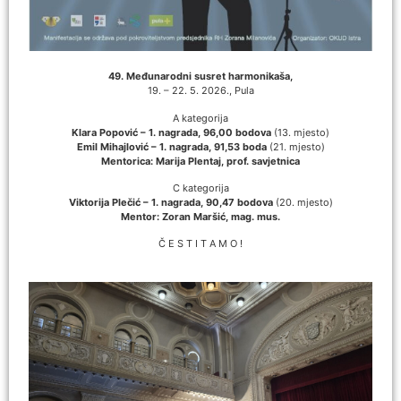
49. Međunarodni susret harmonikaša,
19. – 22. 5. 2026., Pula
A kategorija
Klara Popović – 1. nagrada, 96,00 bodova
(13. mjesto)
Emil Mihajlović – 1. nagrada, 91,53 boda
(21. mjesto)
Mentorica: Marija Plentaj, prof. savjetnica
C kategorija
Viktorija Plečić – 1. nagrada, 90,47 bodova
(20. mjesto)
Mentor: Zoran Maršić, mag. mus.
Č E S T I T A M O !