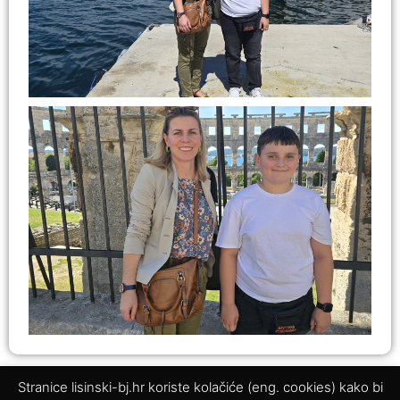
PRETHODNO
SLJEDEĆE
Stranice lisinski-bj.hr koriste kolačiće (eng. cookies) kako bi