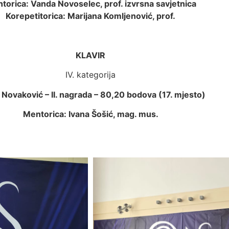
ntorica: Vanda Novoselec, prof. izvrsna savjetnica
Korepetitorica: Marijana Komljenović, prof.
KLAVIR
IV. kategorija
 Novaković –
II. nagrada – 80,20 bodova (17. mjesto)
M
entorica: Ivana Šošić, mag. mus.