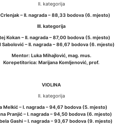
II. kategorija
 Crlenjak –
II. nagrada – 88,33 bodova (6. mjesto)
III. kategorija
tej Kokan –
II. nagrada – 87,00 bodova (5. mjesto)
d Sabolović –
II. nagrada – 86,67 bodova (6. mjesto)
M
entor: Luka Mihajlović, mag. mus.
Korepetitorica: Marijana Komljenović, prof.
VIOLINA
II. kategorija
a Melkić –
I. nagrada – 94,67 bodova (5. mjesto)
na Pranjić –
I. nagrada – 94,50 bodova (6. mjesto)
bela Gashi –
I. nagrada – 93,67 bodova (9. mjesto)