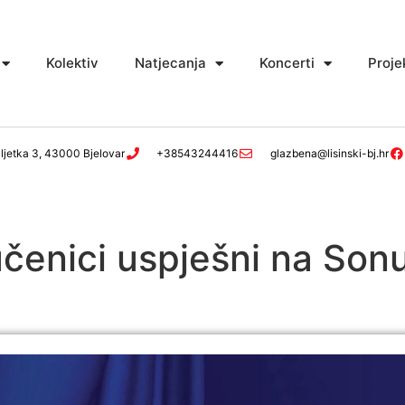
Kolektiv
Natjecanja
Koncerti
Proje
ljetka 3, 43000 Bjelovar
+38543244416
glazbena@lisinski-bj.hr
učenici uspješni na Son