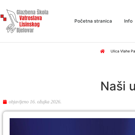
Početna stranica
Info
Ulica Vlahe Pa
Naši 
objavljeno
16. ožujka 2026.