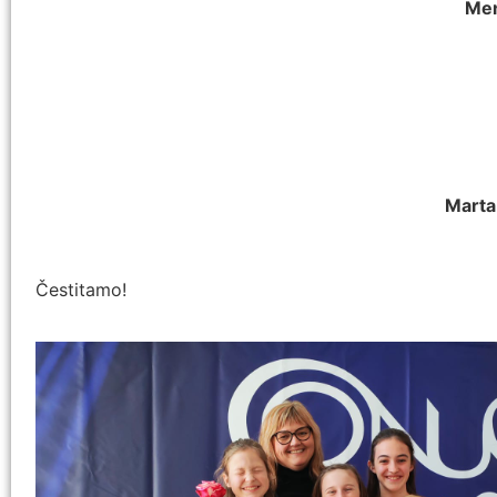
M
e
Marta
Čestitamo!