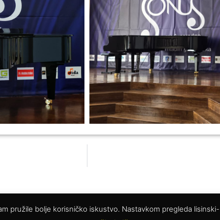
 vam pružile bolje korisničko iskustvo. Nastavkom pregleda lisinski
© 2025. Glazbena škola Vatroslava Lisinskog Bjelovar