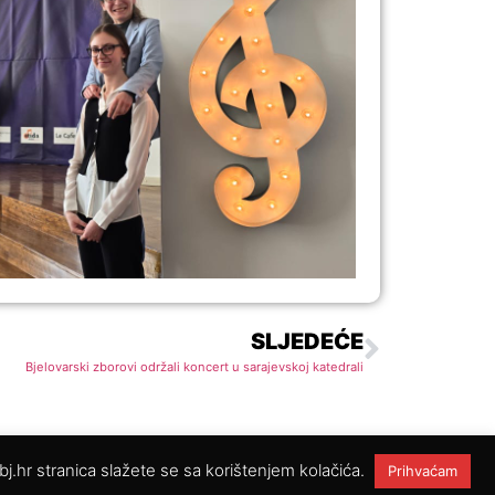
SLJEDEĆE
Bjelovarski zborovi održali koncert u sarajevskoj katedrali
-bj.hr stranica slažete se sa korištenjem kolačića.
Prihvaćam