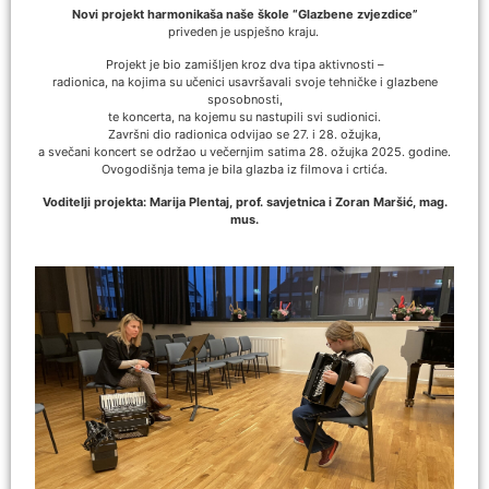
Novi projekt harmonikaša naše škole “Glazbene zvjezdice”
priveden je uspješno kraju.
Projekt je bio zamišljen kroz dva tipa aktivnosti –
radionica, na kojima su učenici usavršavali svoje tehničke i glazbene
sposobnosti,
te koncerta, na kojemu su nastupili svi sudionici.
Završni dio radionica odvijao se 27. i 28. ožujka,
a svečani koncert se održao u večernjim satima 28. ožujka 2025. godine.
Ovogodišnja tema je bila glazba iz filmova i crtića.
Voditelji projekta: Marija Plentaj, prof. savjetnica i Zoran Maršić, mag.
mus.