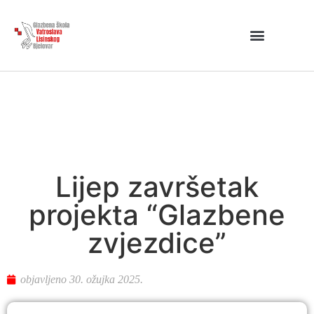
Lijep završetak
projekta “Glazbene
zvjezdice”
objavljeno
30. ožujka 2025.