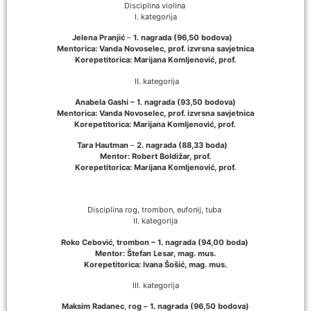
Disciplina violina
I. kategorija
Jelena Pranjić
–
1. nagrada (96,50 bodova)
Mentorica: Vanda Novoselec, prof. izvrsna savjetnica
Korepetitorica: Marijana Komljenović, prof.
II. kategorija
Anabela Gashi –
1. nagrada (93,50 bodova)
Mentorica: Vanda Novoselec, prof. izvrsna savjetnica
Korepetitorica: Marijana Komljenović, prof.
Tara Hautman
–
2. nagrada (88,33 boda)
Mentor: Robert Boldižar, prof.
Korepetitorica: Marijana Komljenović, prof.
Disciplina rog, trombon, eufonij, tuba
II. kategorija
Roko Cebović, trombon –
1. nagrada (94,00 boda)
Mentor: Štefan Lesar, mag. mus.
Korepetitorica: Ivana Šošić, mag. mus.
III. kategorija
Maksim Radanec
,
rog –
1. nagrada (96,50 bodova)