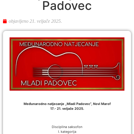
Padovec
objavljeno
21. veljače 2025.
Međunarodno natjecanje „Mladi Padovec“, Novi Marof
17.- 21. veljače 2025.
Disciplina saksofon
I. kategorija