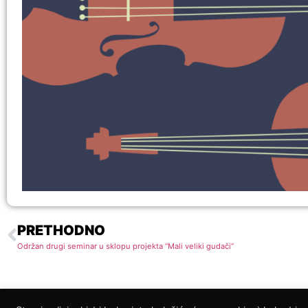
PRETHODNO
Održan drugi seminar u sklopu projekta “Mali veliki gudači”