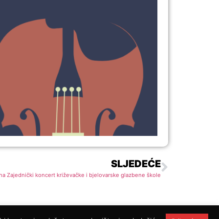
SLJEDEĆE
a Zajednički koncert križevačke i bjelovarske glazbene škole