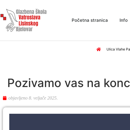
Početna stranica
Info
Ulica Vlahe Pa
Pozivamo vas na konce
objavljeno
8. veljače 2025.