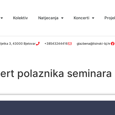
Kolektiv
Natjecanja
Koncerti
Proje
ljetka 3, 43000 Bjelovar
+38543244416
glazbena@lisinski-bj.hr
rt polaznika seminara “