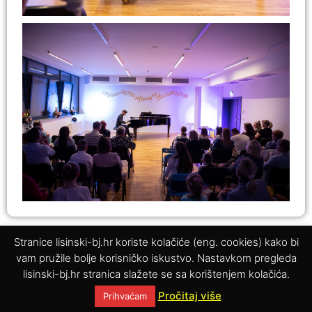
PRETHODNO
SLJEDEĆE
Stranice lisinski-bj.hr koriste kolačiće (eng. cookies) kako bi
Svečani koncert – Glazbeni tjedan 2024.
Harmonikašice Klara i Tara se kvalificirale na Svjetski trofej harmonike
vam pružile bolje korisničko iskustvo. Nastavkom pregleda
lisinski-bj.hr stranica slažete se sa korištenjem kolačića.
Pročitaj više
Prihvaćam
© 2025. Glazbena škola Vatroslava Lisinskog Bjelovar