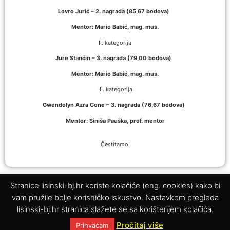
Lovro Jurić – 2. nagrada (85,67 bodova)
Mentor: Mario Babić, mag. mus.
II. kategorija
Jure Stančin – 3. nagrada (79,00 bodova)
Mentor: Mario Babić, mag. mus.
III. kategorija
Gwendolyn Azra Cone – 3. nagrada (76,67 bodova)
Mentor: Siniša Pauška, prof. mentor
Čestitamo!
PRETHODNO
SLJEDEĆE
Stranice lisinski-bj.hr koriste kolačiće (eng. cookies) kako bi
Udaraljkaši sudjelovali u fašničkoj povorci
Najavljujemo radionicu za gitariste i koncert Ozrena Mutaka
vam pružile bolje korisničko iskustvo. Nastavkom pregleda
lisinski-bj.hr stranica slažete se sa korištenjem kolačića.
Pročitaj više
Prihvaćam
© 2025. Glazbena škola Vatroslava Lisinskog Bjelovar