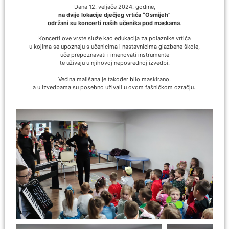
Dana 12. veljače 2024. godine,
na dvije lokacije dječjeg vrtića “Osmijeh”
održani su koncerti naših učenika pod maskama
.
Koncerti ove vrste služe kao edukacija za polaznike vrtića
u kojima se upoznaju s učenicima i nastavnicima glazbene škole,
uče prepoznavati i imenovati instrumente
te uživaju u njihovoj neposrednoj izvedbi.
Većina mališana je također bilo maskirano,
a u izvedbama su posebno uživali u ovom fašničkom ozračju.