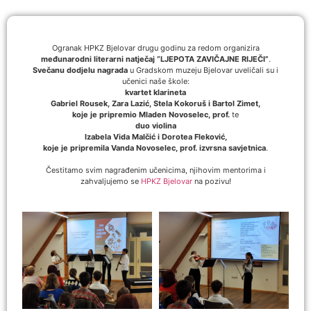
Ogranak HPKZ Bjelovar drugu godinu za redom organizira
međunarodni literarni natječaj “LJEPOTA ZAVIČAJNE RIJEČI”
.
Svečanu dodjelu nagrada
u Gradskom muzeju Bjelovar uveličali su i
učenici naše škole:
kvartet klarineta
Gabriel Rousek, Zara Lazić, Stela Kokoruš i Bartol Zimet,
koje je pripremio Mladen Novoselec, prof.
te
duo violina
Izabela Vida Malčić i Dorotea Fleković,
koje je pripremila Vanda Novoselec, prof. izvrsna savjetnica
.
Čestitamo svim nagrađenim učenicima, njihovim mentorima i
zahvaljujemo se
HPKZ Bjelovar
na pozivu!