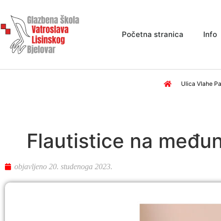
Početna stranica
Info
Ulica Vlahe Pa
Flautistice na među
objavljeno
20. studenoga 2023.