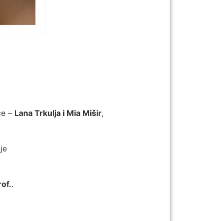
ce –
Lana Trkulja i Mia Mišir
,
je
rof.
.