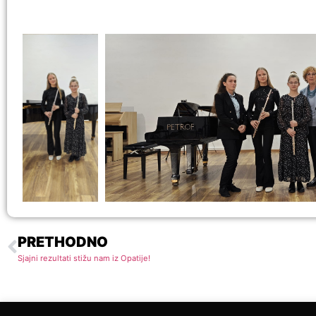
PRETHODNO
Sjajni rezultati stižu nam iz Opatije!