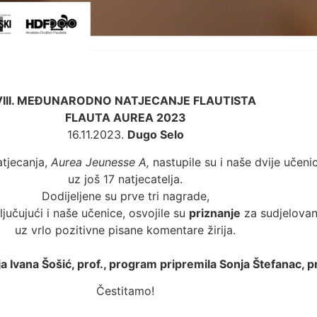
VIII. MEĐUNARODNO NATJECANJE FLAUTISTA
FLAUTA AUREA 2023
16.11.2023.
Dugo Selo
atjecanja,
Aurea Jeunesse A,
nastupile su i naše dvije učeni
uz još 17 natjecatelja.
Dodijeljene su prve tri nagrade,
ključujući i naše učenice, osvojile su
priznanje
za sudjelovan
uz vrlo pozitivne pisane komentare žirija.
ja Ivana Šošić, prof., program pripremila Sonja Štefanac, p
Čestitamo!