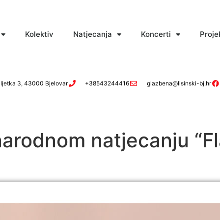
Kolektiv
Natjecanja
Koncerti
Proje
ljetka 3, 43000 Bjelovar
+38543244416
glazbena@lisinski-bj.hr
narodnom natjecanju “F