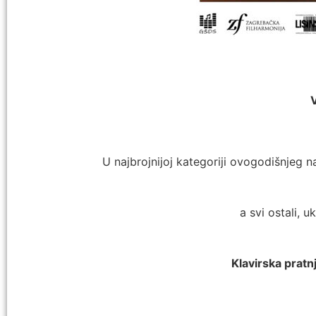
U najbrojnijoj kategoriji ovogodišnjeg n
a svi ostali, u
Klavirska pratn