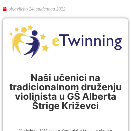
objavljeno
24. studenoga 2022.
Naši učenici na
tradicionalnom druženju
violinista u GŠ Alberta
Štrige Križevci
10. studenog 2022. godine učenici violine i komorne glazbe –