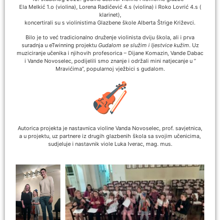
Ela Melkić 1.o (violina), Lorena Radičević 4.s (violina) i Roko Lovrić 4.s (
klarinet),
koncertirali su s violinistima Glazbene škole Alberta Štrige Križevci.
Bilo je to već tradicionalno druženje violinista dviju škola, ali i prva
suradnja u eTwinning projektu
Gudalom se služim i ljestvice kužim
. Uz
muziciranje učenika i njihovih profesorica – Dijane Komazin, Vande Dabac
i Vande Novoselec, podijelili smo znanje i održali mini natjecanje u ”
Mravićima”, popularnoj vježbici s gudalom.
Autorica projekta je nastavnica violine Vanda Novoselec, prof. savjetnica,
a u projektu, uz partnere iz drugih glazbenih škola sa svojim učenicima,
sudjeluje i nastavnik viole Luka Iverac, mag. mus.