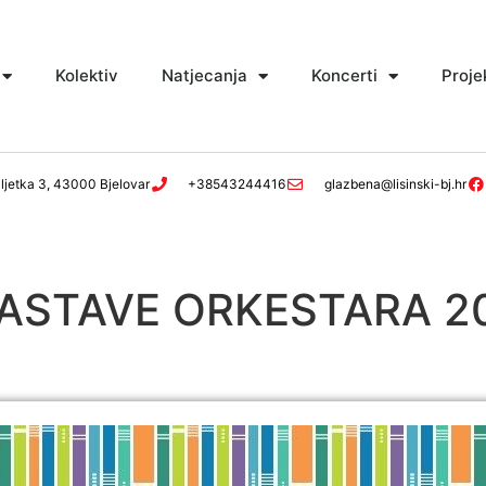
Kolektiv
Natjecanja
Koncerti
Proje
ljetka 3, 43000 Bjelovar
+38543244416
glazbena@lisinski-bj.hr
ASTAVE ORKESTARA 20