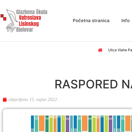
Početna stranica
Info
Ulica Vlahe Pa
RASPORED N
objavljeno
15. rujna 2022.