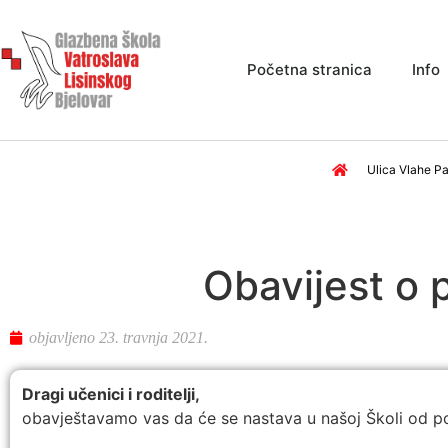
Početna stranica
Info
Ulica Vlahe Pa
Obavijest o 
objavljeno
23. travnja 2021.
Dragi učenici i roditelji,
obavještavamo vas da će se nastava u našoj Školi od po