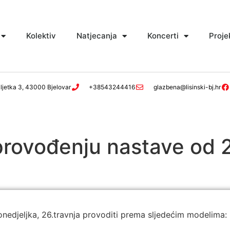
Kolektiv
Natjecanja
Koncerti
Proje
ljetka 3, 43000 Bjelovar
+38543244416
glazbena@lisinski-bj.hr
provođenju nastave od 
nedjeljka, 26.travnja provoditi prema sljedećim modelima: