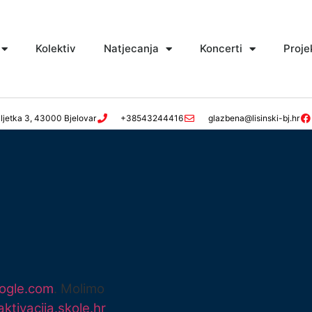
Kolektiv
Natjecanja
Koncerti
Proje
ljetka 3, 43000 Bjelovar
+38543244416
glazbena@lisinski-bj.hr
ogle.com
. Molimo
aktivacija.skole.hr