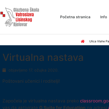
Početna stranica
Info
Ulica Vlahe Pa
Virtualna nastava
objavljeno
17. ožujka 2020.
Poštovani učenici i roditelji!
Započela je virtualna nastava preko
classroom.go
vas da aktivirate
G Suite for Education
na adresi