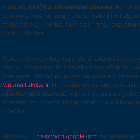
koristeći
AAI@EduHR identitet učenika
. Kontakti
predmeta koje pohađaju učenici kako bi bili sigurn
točne adrese učenika, tako da ih mogu pozvati u 
okviru učionice.
Nakon aktivacije koja traje oko 2 sata dobit ćete p
Ako su vas nastavnici pozvali u svoju učionicu, do
predmete. Aktivaciju i pozivnice možete provjeriti 
webmail.skole.hr
. Na tu stranicu se ulazi također
identitet učenika
(obično je to ime.prezime@skol
kontaktirajte nastavnike i provjerite da oni imaju
učenika.
Pri ulasku u
classroom.google.com
može se dogod