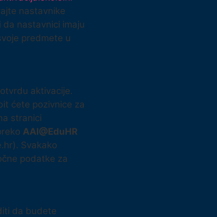
rajte nastavnike
i da nastavnici imaju
svoje predmete u
otvrdu aktivacije.
bit ćete pozivnice za
na stranici
 preko
AAI@EduHR
e.hr). Svakako
 točne podatke za
iti da budete