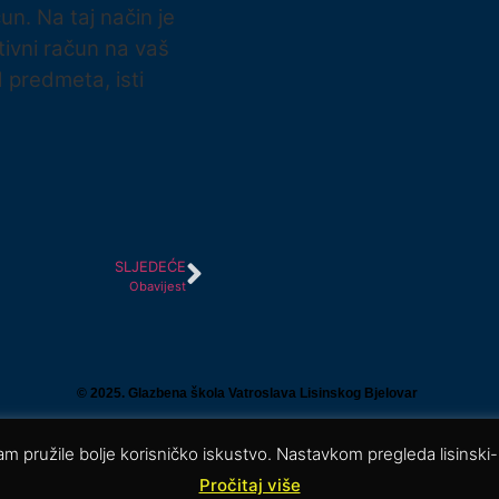
n. Na taj način je
tivni račun na vaš
 predmeta, isti
SLJEDEĆE
Obavijest
© 2025. Glazbena škola Vatroslava Lisinskog Bjelovar
 vam pružile bolje korisničko iskustvo. Nastavkom pregleda lisinski
Pročitaj više