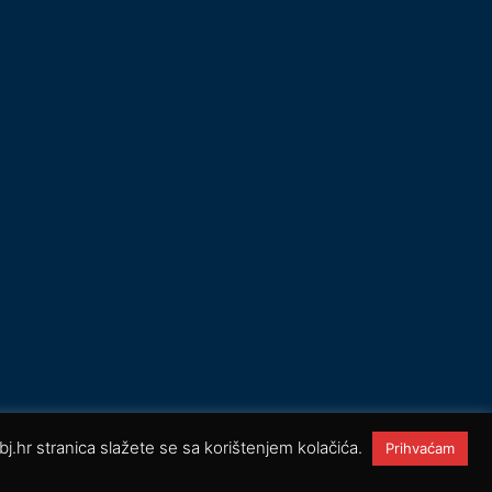
-bj.hr stranica slažete se sa korištenjem kolačića.
Prihvaćam