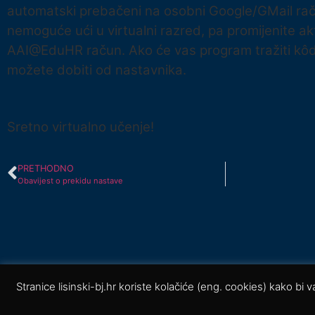
automatski prebačeni na osobni Google/GMail raču
nemoguće ući u virtualni razred, pa promijenite ak
AAI@EduHR račun. Ako će vas program tražiti kôd
možete dobiti od nastavnika.
Sretno virtualno učenje!
PRETHODNO
Obavijest o prekidu nastave
Stranice lisinski-bj.hr koriste kolačiće (eng. cookies) kako bi