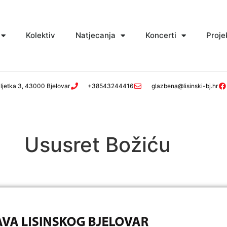
Kolektiv
Natjecanja
Koncerti
Proje
ljetka 3, 43000 Bjelovar
+38543244416
glazbena@lisinski-bj.hr
Ususret Božiću