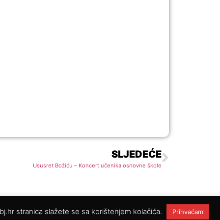
SLJEDEĆE
Ususret Božiću – Koncert učenika osnovne škole
-bj.hr stranica slažete se sa korištenjem kolačića.
Prihvaćam