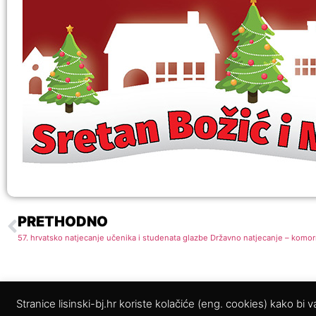
PRETHODNO
57. hrvatsko natjecanje učenika i studenata glazbe Državno natjecanje – komor
Stranice lisinski-bj.hr koriste kolačiće (eng. cookies) kako bi