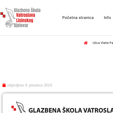
Početna stranica
Info
Ulica Vlahe Pa
objavljeno
9. prosinca 2019.