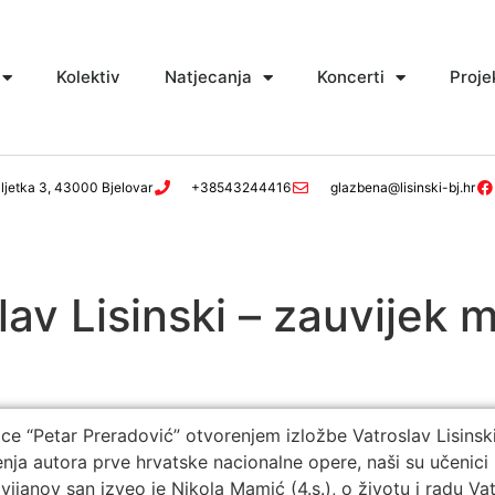
Kolektiv
Natjecanja
Koncerti
Proje
ljetka 3, 43000 Bjelovar
+38543244416
glazbena@lisinski-bj.hr
lav Lisinski – zauvijek 
ice “Petar Preradović” otvorenjem izložbe Vatroslav Lisinsk
enja autora prve hrvatske nacionalne opere, naši su učenici
ijanov san izveo je Nikola Mamić (4.s.), o životu i radu Va