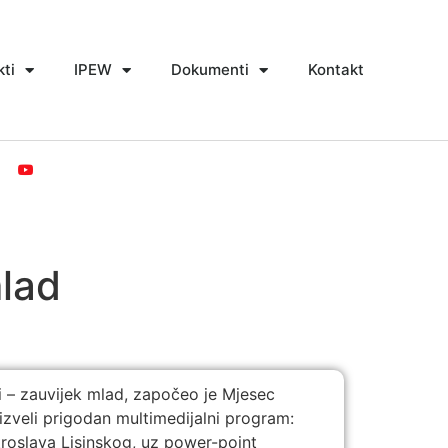
kti
IPEW
Dokumenti
Kontakt
mlad
i – zauvijek mlad, započeo je Mjesec
 izveli prigodan multimedijalni program:
troslava Lisinskog, uz power-point