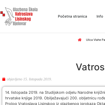
Početna stranica
Info
Ulica Vlahe Pa
Vatros
objavljeno
15. listopada 2019.
14. listopada 2019. na Studijskom odjelu Narodne knjižn
hrvatske knjige 2019. Obilježavajući 200. obljetnicu rođ
Prolog Vratoslava Lisinskog iz glazbenog igrokaza Oktav