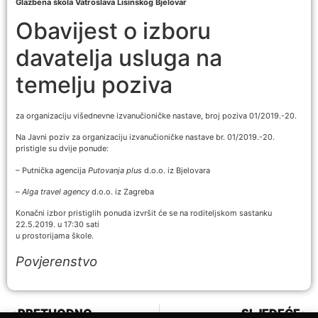
Glazbena škola Vatroslava Lisinskog Bjelovar
Obavijest o izboru
davatelja usluga na
temelju poziva
za organizaciju višednevne izvanučioničke nastave, broj poziva 01/2019.-20.
Na Javni poziv za organizaciju izvanučioničke nastave br. 01/2019.-20.
pristigle su dvije ponude:
– Putnička agencija
Putovanja plus
d.o.o. iz Bjelovara
–
Alga travel agency
d.o.o. iz Zagreba
Konačni izbor pristiglih ponuda izvršit će se na roditeljskom sastanku
22.5.2019. u 17:30 sati
u prostorijama škole.
Povjerenstvo
PRETHODNO
SLJEDEĆE