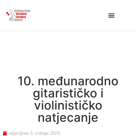
10. međunarodno
gitarističko i
violinističko
natjecanje
objavljeno
3. svibnja 2019.