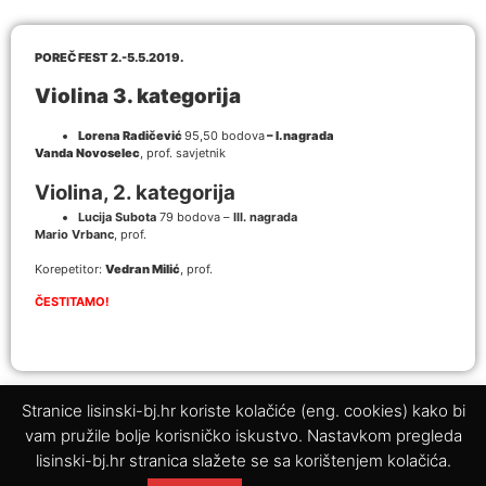
POREČ FEST
2.-5.5.2019.
Violina 3. kategorija
Lorena Radičević
95,50 bodova
– I. nagrada
Vanda Novoselec
, prof. savjetnik
Violina, 2. kategorija
Lucija Subota
79 bodova –
III. nagrada
Mario Vrbanc
, prof.
Korepetitor:
Vedran Milić
, prof.
ČESTITAMO!
PRETHODNO
SLJEDEĆE
Stranice lisinski-bj.hr koriste kolačiće (eng. cookies) kako bi
17. Međunardno gudačko natjecanje Rudolf Matz
7. međunarodno pjevačko natjecanje Lav Mirski 2019
vam pružile bolje korisničko iskustvo. Nastavkom pregleda
lisinski-bj.hr stranica slažete se sa korištenjem kolačića.