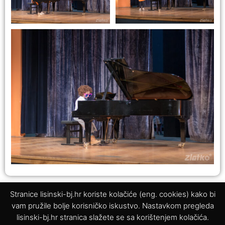
PRETHODNO
SLJEDEĆE
Stranice lisinski-bj.hr koriste kolačiće (eng. cookies) kako bi
POVRATAK BETMENA U DARUVAR
16. Međunarodno takmičenje Davorin Jenko
vam pružile bolje korisničko iskustvo. Nastavkom pregleda
lisinski-bj.hr stranica slažete se sa korištenjem kolačića.