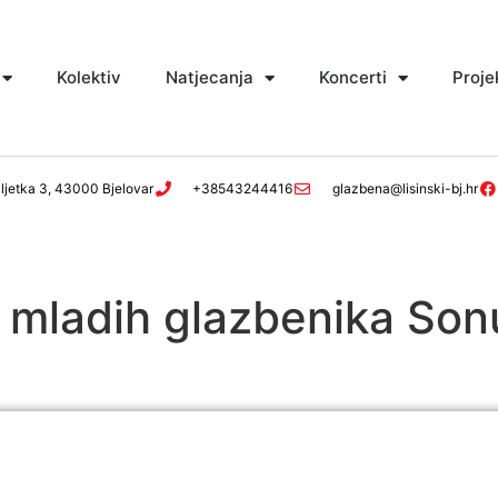
Kolektiv
Natjecanja
Koncerti
Proje
ljetka 3, 43000 Bjelovar
+38543244416
glazbena@lisinski-bj.hr
 mladih glazbenika Son