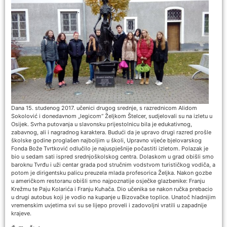
Dana 15. studenog 2017. učenici drugog srednje, s razrednicom Alidom
Sokolović i donedavnom „legicom“ Željkom Štelcer, sudjelovali su na izletu u
Osijek. Svrha putovanja u slavonsku prijestolnicu bila je edukativnog,
zabavnog, ali i nagradnog karaktera. Budući da je upravo drugi razred prošle
školske godine proglašen najboljim u školi, Upravno vijeće bjelovarskog
Fonda Bože Tvrtković odlučilo je najuspješnije počastiti izletom. Polazak je
bio u sedam sati ispred srednjoškolskog centra. Dolaskom u grad obišli smo
baroknu Tvrđu i uži centar grada pod stručnim vodstvom turističkog vodiča, a
potom je dirigentsku palicu preuzela mlada profesorica Željka. Nakon gozbe
u američkom restoranu obišli smo najpoznatije osječke glazbenike: Franju
Krežmu te Paju Kolarića i Franju Kuhača. Dio učenika se nakon ručka prebacio
u drugi autobus koji je vodio na kupanje u Bizovačke toplice. Unatoč hladnijim
vremenskim uvjetima svi su se lijepo proveli i zadovoljni vratili u zapadnije
krajeve.