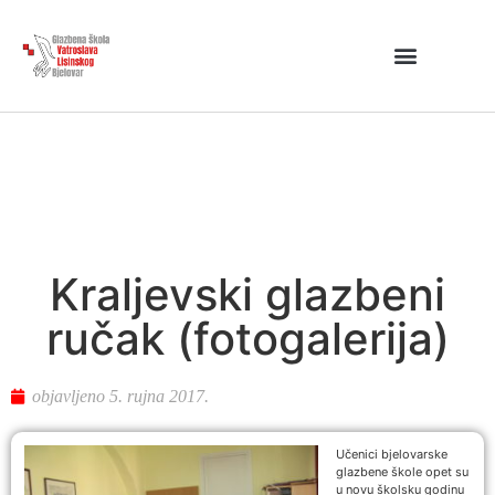
Kraljevski glazbeni
ručak (fotogalerija)
objavljeno
5. rujna 2017.
Učenici bjelovarske
glazbene škole opet su
u novu školsku godinu