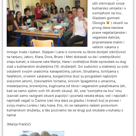
ušli otkrivajući svoje
kulinarsko umijeće i s
osmijehom na licu .
Glazbeni gurmani
(Googla
) okusili su
prvog dana nastave
prave vegetarijanske i
veganske delicije,
pripremljene malim i
velikim rukama s
mnogo truda i ljubavi. Stjepan i Lana iz osnovne su škole donijeli izbirljivost
na tanjuru; Jakov, Klara, Dora, Bruno i Meri dokazali su da i srednjoškolci
znaju kuhati; a iskusne ruke Marije, Hane i voditeljice Alide opravdale su dug
staž u kulinarskim druženjima (10. druženje!). Svi sudionici u staklenoj su sobi
oduševili svojim uradcima: kanapeićima, juhom, štrudlama, tortiljama s
falafelom, crvenim salatama, burgerićima (koji su proglašeni najboljim
sla(s)nim jelom), čokoladnim tortama, sirovim špagetima s umacima,
medenjacima, brownijima, kuglicama od tikve i veganskim palačinkama (eh,
kad se samo sjetim svih tih divnih okusa). Ali, one “osmijehe na licu” nisu
izazvali samo razigrani okusni pupoljci i poznata vesela ekipa, već i najslađi i
najmlađi vegač iz Čazme (već ima dara za glazbu i hranu!) koji je poveo i
svoju mamu Lorenu i tatu Ivana. Eto, mi se radujemo našem ponovnom
kulinarskom druženju, a Vas pozivamo da se drugi put okušate u kuhanju s
nama!
(Marija Frančić)