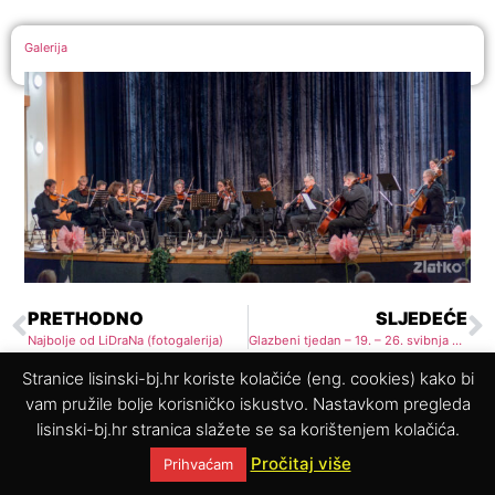
Galerija
PRETHODNO
SLJEDEĆE
Najbolje od LiDraNa (fotogalerija)
Glazbeni tjedan – 19. – 26. svibnja 2017.
Stranice lisinski-bj.hr koriste kolačiće (eng. cookies) kako bi
vam pružile bolje korisničko iskustvo. Nastavkom pregleda
© 2025. Glazbena škola Vatroslava Lisinskog Bjelovar
lisinski-bj.hr stranica slažete se sa korištenjem kolačića.
Pročitaj više
Prihvaćam