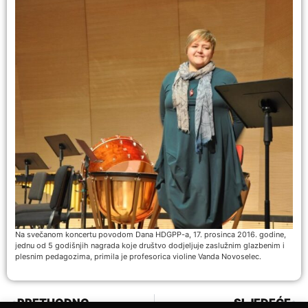
Na svečanom koncertu povodom Dana HDGPP-a, 17. prosinca 2016. godine,
jednu od 5 godišnjih nagrada koje društvo dodjeljuje zaslužnim glazbenim i
plesnim pedagozima, primila je profesorica violine Vanda Novoselec.
PRETHODNO
SLJEDEĆE