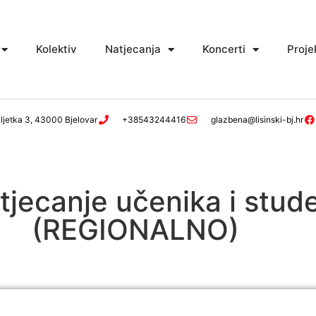
Kolektiv
Natjecanja
Koncerti
Proje
ljetka 3, 43000 Bjelovar
+38543244416
glazbena@lisinski-bj.hr
tjecanje učenika i stud
(REGIONALNO)