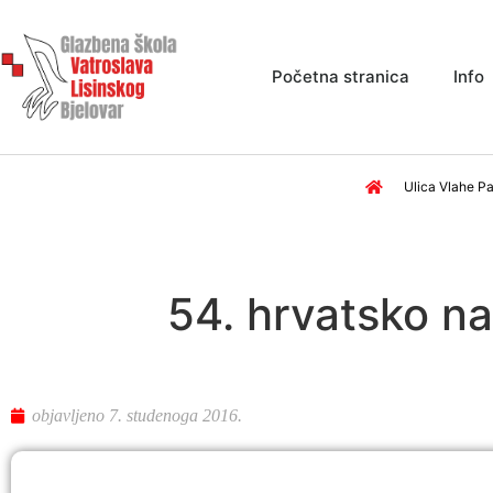
Početna stranica
Info
Ulica Vlahe Pa
54. hrvatsko na
objavljeno
7. studenoga 2016.